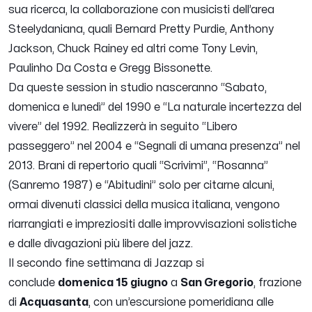
sua ricerca, la collaborazione con musicisti dell’area
Steelydaniana, quali Bernard Pretty Purdie, Anthony
Jackson, Chuck Rainey ed altri come Tony Levin,
Paulinho Da Costa e Gregg Bissonette.
Da queste session in studio nasceranno “Sabato,
domenica e lunedì” del 1990 e “La naturale incertezza del
vivere” del 1992. Realizzerà in seguito “Libero
passeggero” nel 2004 e “Segnali di umana presenza” nel
2013. Brani di repertorio quali “Scrivimi”, “Rosanna”
(Sanremo 1987) e “Abitudini” solo per citarne alcuni,
ormai divenuti classici della musica italiana, vengono
riarrangiati e impreziositi dalle improvvisazioni solistiche
e dalle divagazioni più libere del jazz.
Il secondo fine settimana di Jazzap si
conclude
domenica 15 giugno
a
San Gregorio
, frazione
di
Acquasanta
, con un’escursione pomeridiana alle