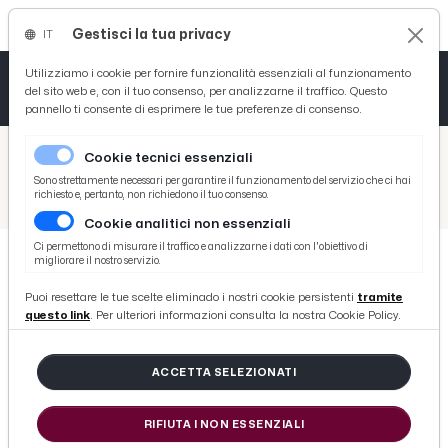
Gestisci la tua privacy
IT
Tutto News
Tutto Sport
Tutto Curiosità
Utilizziamo i cookie per fornire funzionalità essenziali al funzionamento
del sito web e, con il tuo consenso, per analizzarne il traffico. Questo
pannello ti consente di esprimere le tue preferenze di consenso.
Cronaca
Atletica
Serie D
/
Picenotime
Cookie tecnici essenziali
Basket
/
Eventi e Cultura
Sono strettamente necessari per garantire il funzionamento del servizio che ci hai
richiesto e, pertanto, non richiedono il tuo consenso.
/
Jazzap 2025: fine settimana con concerto di Nino Buonocore a Monsampolo ed escursione lungo mulattiere di Acquasanta
Cookie analitici non essenziali
Ciclismo
Ci permettono di misurare il traffico e analizzarne i dati con l'obiettivo di
migliorare il nostro servizio.
Volley
EVENTI E CULTURA
Puoi resettare le tue scelte eliminado i nostri cookie persistenti
tramite
Jazzap 2025: fine settimana con
questo link
. Per ulteriori informazioni consulta la nostra Cookie Policy.
concerto di Nino Buonocore a
Monsampolo ed escursione lungo
ACCETTA SELEZIONATI
mulattiere di Acquasanta
RIFIUTA I NON ESSENZIALI