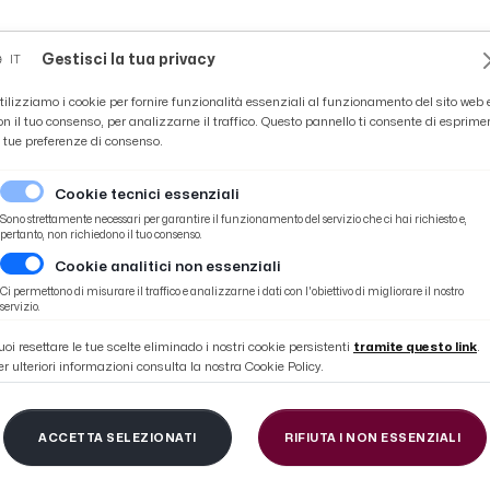
Novità
News
Ascoli Time
Cultura
Coppa Teo
Gestisci la tua privacy
IT
tilizziamo i cookie per fornire funzionalità essenziali al funzionamento del sito web 
on il tuo consenso, per analizzarne il traffico. Questo pannello ti consente di esprime
e tue preferenze di consenso.
Cookie tecnici essenziali
Sono strettamente necessari per garantire il funzionamento del servizio che ci hai richiesto e,
pertanto, non richiedono il tuo consenso.
Cookie analitici non essenziali
mana pieno di eventi con ''Riabitare il Paese Alto''
Ci permettono di misurare il traffico e analizzarne i dati con l'obiettivo di migliorare il nostro
servizio.
uoi resettare le tue scelte eliminado i nostri cookie persistenti
tramite questo link
.
er ulteriori informazioni consulta la nostra Cookie Policy.
tto del Tronto, fine 
ACCETTA SELEZIONATI
RIFIUTA I NON ESSENZIALI
venti con ''Riabitare i