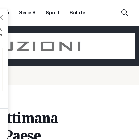
dori
Serie B
Sport
Salute
e,
re
settimana
l Paese