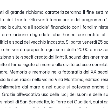
 di grande richiamo caratterizzeranno il fine settima
o del Tronto. Gli eventi fanno parte del programma “Ri
rso la cultura e il sociale” finanziato con i fondi minister
lle aree urbane degradate che hanno consentito al
ifici e spazi del vecchio incasato.
Si parte venerdì 25 apr
o che verrà riproposto ogni sera, dalle 20:00 a mezz
llazione site-specif creata dal light & sound designer mar
lto il tema legato al mare e alla civiltà ad esso correlat
 mare. Memoria e memorie nella fotografia del XX secolo
 le sue radici nella vicina Villa Marittima, edificio r
chilometro dal mare e nel quale si potevano anche tr
. Grazie all’evocativo uso delle luci, dei suoni e delle su
simboli di San Benedetto, la Torre dei Gualtieri, cui si 