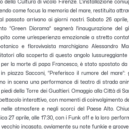
o della Cultura di vicolo Firenze. L’installazione con
endo come focus la memoria del mare, restituita attrave
l passato arrivano ai giorni nostri.
Sabato 26 aprile, 
ento “Green Diorama” segnerà l’inaugurazione del gi
pito come un’esperienza emozionale a stretto contatto
 botanico e florovivaista marchigiano Alessandro M
itatori alla scoperta di questo angolo lussureggiante
le per la morte di papa Francesco, è stato spostato d
 in piazza Sacconi, “Preferisco il rumore del mare”: 
no in scena una performance di teatro di strada ani
i piedi della Torre dei Gualtieri. Omaggio alla Città di S
ettacolo interattivo, con momenti di coinvolgimento d
nelle atmosfere e negli scorci del Paese Alto.
Chiud
a 27 aprile, alle 17:30, con i Funk off e la loro perfo
l vecchio incasato, ovviamente su note funkie e groove