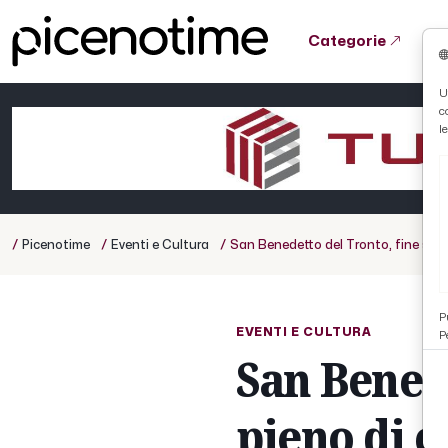
Categorie
Tutto News
Tutto Sport
Tutto Curiosità
U
c
Cronaca
Atletica
Serie D
l
Basket
Ciclismo
/
/
/
Picenotime
Eventi e Cultura
San Benedetto del Tronto, fine setti
Volley
P
EVENTI E CULTURA
P
San Benede
pieno di e