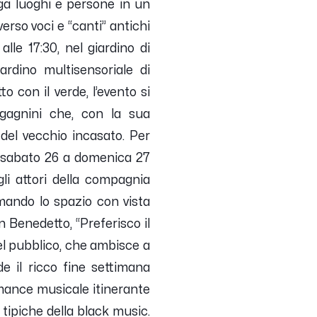
iuga luoghi e persone in un
rso voci e “canti” antichi
alle 17:30, nel giardino di
ardino multisensoriale di
 con il verde, l’evento si
agagnini che, con la sua
 del vecchio incasato.
Per
a sabato 26 a domenica 27
gli attori della compagnia
mando lo spazio con vista
an Benedetto, “Preferisco il
el pubblico, che ambisce a
e il ricco fine settimana
rmance musicale itinerante
 tipiche della black music.