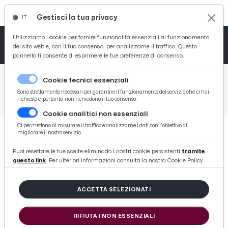
Gestisci la tua privacy
IT
Tutto News
Tutto Sport
Tutto Curiosità
Utilizziamo i cookie per fornire funzionalità essenziali al funzionamento
del sito web e, con il tuo consenso, per analizzarne il traffico. Questo
pannello ti consente di esprimere le tue preferenze di consenso.
Cronaca
Atletica
Serie D
/
Picenotime
Cookie tecnici essenziali
Basket
/
Eventi e Cultura
Sono strettamente necessari per garantire il funzionamento del servizio che ci hai
richiesto e, pertanto, non richiedono il tuo consenso.
/
Montefiore dell'Aso, al via l'undicesima rassegna ''Il Teatro in Piazza''
Cookie analitici non essenziali
Ciclismo
Ci permettono di misurare il traffico e analizzarne i dati con l'obiettivo di
migliorare il nostro servizio.
Volley
EVENTI E CULTURA
Puoi resettare le tue scelte eliminado i nostri cookie persistenti
tramite
Montefiore dell'Aso, al via
questo link
. Per ulteriori informazioni consulta la nostra Cookie Policy.
l'undicesima rassegna ''Il Teatro in
Piazza''
ACCETTA SELEZIONATI
RIFIUTA I NON ESSENZIALI
di Redazione Picenotime