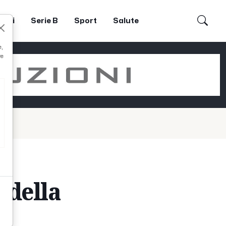
dori
Serie B
Sport
Salute
e,
re
e della