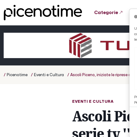
Categorie
Tutto News
Tutto Sport
Tutto Curiosità
U
c
Cronaca
Atletica
Serie D
l
Basket
Ciclismo
/
/
/
Picenotime
Eventi e Cultura
Ascoli Piceno, iniziate le riprese dell
Volley
P
EVENTI E CULTURA
P
Ascoli Pic
serie tv ''