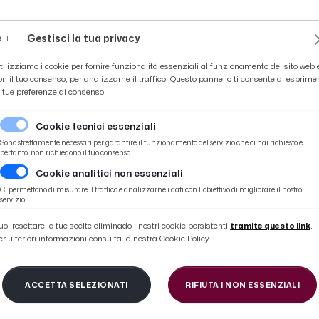
Novità
News
Ascoli Time
Cultura
Coppa Teo
Gestisci la tua privacy
IT
tilizziamo i cookie per fornire funzionalità essenziali al funzionamento del sito web 
on il tuo consenso, per analizzarne il traffico. Questo pannello ti consente di esprime
e tue preferenze di consenso.
Cookie tecnici essenziali
Sono strettamente necessari per garantire il funzionamento del servizio che ci hai richiesto e,
pertanto, non richiedono il tuo consenso.
Cookie analitici non essenziali
a serie tv ''Segnati da Dio''
Ci permettono di misurare il traffico e analizzarne i dati con l'obiettivo di migliorare il nostro
servizio.
uoi resettare le tue scelte eliminado i nostri cookie persistenti
tramite questo link
.
er ulteriori informazioni consulta la nostra Cookie Policy.
eno, iniziate le ripres
ACCETTA SELEZIONATI
RIFIUTA I NON ESSENZIALI
Segnati da Dio''