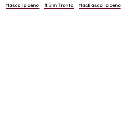
#ascoli piceno
# Bim Tronto
#acli ascoli piceno