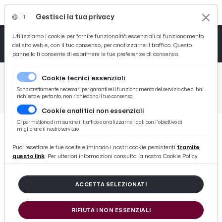
Gestisci la tua privacy
IT
Tutto News
Tutto Sport
Tutto Curiosità
Utilizziamo i cookie per fornire funzionalità essenziali al funzionamento
del sito web e, con il tuo consenso, per analizzarne il traffico. Questo
pannello ti consente di esprimere le tue preferenze di consenso.
Cronaca
Atletica
Serie D
/
Picenotime
Cookie tecnici essenziali
Basket
/
Eventi e Cultura
Sono strettamente necessari per garantire il funzionamento del servizio che ci hai
richiesto e, pertanto, non richiedono il tuo consenso.
/
Progetto 'Camminata dei musei': appuntamento ad Ascoli Piceno con visita guidata gratuita al Museo Diocesano
Cookie analitici non essenziali
Ciclismo
Ci permettono di misurare il traffico e analizzarne i dati con l'obiettivo di
migliorare il nostro servizio.
Volley
EVENTI E CULTURA
Puoi resettare le tue scelte eliminado i nostri cookie persistenti
tramite
Progetto 'Camminata dei musei':
questo link
. Per ulteriori informazioni consulta la nostra Cookie Policy.
appuntamento ad Ascoli Piceno
con visita guidata gratuita al
ACCETTA SELEZIONATI
Museo Diocesano
RIFIUTA I NON ESSENZIALI