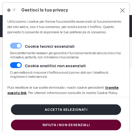
Gestisci la tua privacy
IT
Tutto News
Tutto Sport
Tutto Curiosità
Utilizziamo i cookie per fornire funzionalità essenziali al funzionamento
del sito web e, con il tuo consenso, per analizzarne il traffico. Questo
pannello ti consente di esprimere le tue preferenze di consenso.
Cronaca
Atletica
Serie D
/
Picenotime
Cookie tecnici essenziali
Basket
/
Eventi e Cultura
Sono strettamente necessari per garantire il funzionamento del servizio che ci hai
richiesto e, pertanto, non richiedono il tuo consenso.
/
San Benedetto del Tronto: rassegna 'Incontri con l'Autore', incontro con giornalista Rai Claudio Pagliara
Cookie analitici non essenziali
Ciclismo
Ci permettono di misurare il traffico e analizzarne i dati con l'obiettivo di
migliorare il nostro servizio.
Volley
EVENTI E CULTURA
Puoi resettare le tue scelte eliminado i nostri cookie persistenti
tramite
San Benedetto del Tronto: rassegna
questo link
. Per ulteriori informazioni consulta la nostra Cookie Policy.
'Incontri con l'Autore', incontro
con giornalista Rai Claudio
ACCETTA SELEZIONATI
Pagliara
RIFIUTA I NON ESSENZIALI