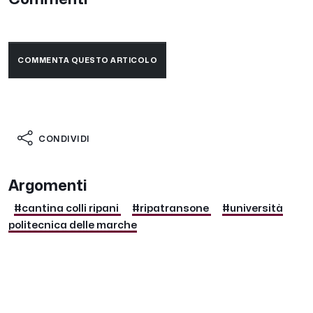
COMMENTA QUESTO ARTICOLO
CONDIVIDI
Argomenti
#cantina colli ripani
#ripatransone
#università
politecnica delle marche