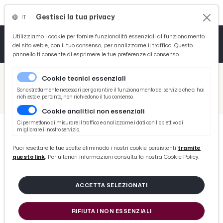
Gestisci la tua privacy
IT
Tutto News
Tutto Sport
Tutto Curiosità
Utilizziamo i cookie per fornire funzionalità essenziali al funzionamento
del sito web e, con il tuo consenso, per analizzarne il traffico. Questo
pannello ti consente di esprimere le tue preferenze di consenso.
Cronaca
Atletica
Serie D
/
Picenotime
Cookie tecnici essenziali
Basket
/
Eventi e Cultura
Sono strettamente necessari per garantire il funzionamento del servizio che ci hai
richiesto e, pertanto, non richiedono il tuo consenso.
/
A Ripatransone convegno della ''Cantina Colli Ripani'' in collaborazione con Università Politecnica delle Marche
Cookie analitici non essenziali
Ciclismo
Ci permettono di misurare il traffico e analizzarne i dati con l'obiettivo di
migliorare il nostro servizio.
Volley
EVENTI E CULTURA
Puoi resettare le tue scelte eliminado i nostri cookie persistenti
tramite
A Ripatransone convegno della
questo link
. Per ulteriori informazioni consulta la nostra Cookie Policy.
''Cantina Colli Ripani'' in
collaborazione con Università
ACCETTA SELEZIONATI
Politecnica delle Marche
RIFIUTA I NON ESSENZIALI