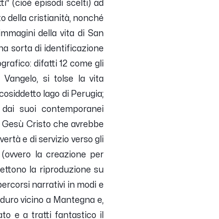
i" (cioè episodi scelti) ad
o della cristianità, nonché
immagini della vita di San
na sorta di identificazione
afico: difatti 12 come gli
Vangelo, si tolse la vita
cosiddetto lago di Perugia;
à dai suoi contemporanei
i Gesù Cristo che avrebbe
rtà e di servizio verso gli
to (ovvero la creazione per
ettono la riproduzione su
ercorsi narrativi in modi e
 duro vicino a Mantegna e,
o e a tratti fantastico il