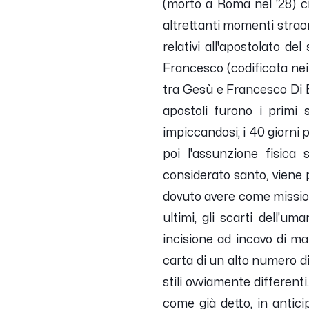
(morto a Roma nel '28) ci 
altrettanti momenti straor
relativi all'apostolato d
Francesco (codificata nei 
tra Gesù e Francesco Di B
apostoli furono i primi 
impiccandosi; i 40 giorni 
poi l'assunzione fisica
considerato santo, viene
dovuto avere come missione
ultimi, gli scarti dell'um
incisione ad incavo di m
carta di un alto numero di
stili ovviamente differen
come già detto, in antici