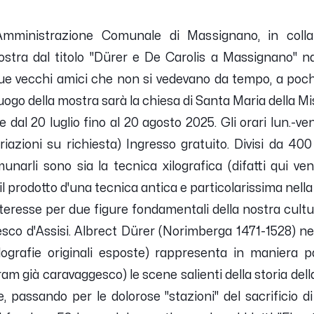
'Amministrazione Comunale di Massignano, in colla
ostra dal titolo "Dürer e De Carolis a Massignano" nasc
due vecchi amici che non si vedevano da tempo, a poch
 luogo della mostra sarà la chiesa di Santa Maria della M
 dal 20 luglio fino al 20 agosto 2025. Gli orari lun.-ven.
ariazioni su richiesta) Ingresso gratuito.
Divisi da 400
munarli sono sia la tecnica xilografica (difatti qui
, il prodotto d'una tecnica antica e particolarissima nell
interesse per due figure fondamentali della nostra cultur
co d'Assisi. Albrect Dürer (Norimberga 1471-1528) ne
ilografie originali esposte) rappresenta in maniera 
am già caravaggesco) le scene salienti della storia de
le, passando per le dolorose "stazioni" del sacrificio d