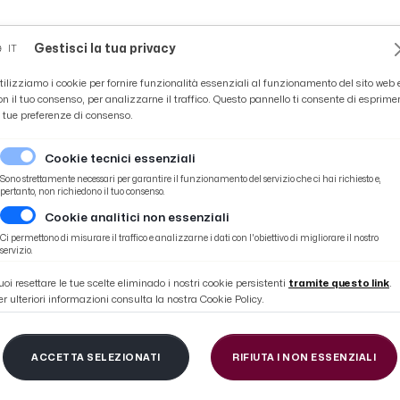
Novità
News
Ascoli Time
Cultura
Coppa Teo
Gestisci la tua privacy
IT
tilizziamo i cookie per fornire funzionalità essenziali al funzionamento del sito web 
on il tuo consenso, per analizzarne il traffico. Questo pannello ti consente di esprime
e tue preferenze di consenso.
Cookie tecnici essenziali
Sono strettamente necessari per garantire il funzionamento del servizio che ci hai richiesto e,
pertanto, non richiedono il tuo consenso.
Cookie analitici non essenziali
 e De Carolis nella chiesa di Santa Maria della Misericordia
Ci permettono di misurare il traffico e analizzarne i dati con l'obiettivo di migliorare il nostro
servizio.
uoi resettare le tue scelte eliminado i nostri cookie persistenti
tramite questo link
.
er ulteriori informazioni consulta la nostra Cookie Policy.
o, mostra dedicata a 
ACCETTA SELEZIONATI
RIFIUTA I NON ESSENZIALI
 nella chiesa di Santa