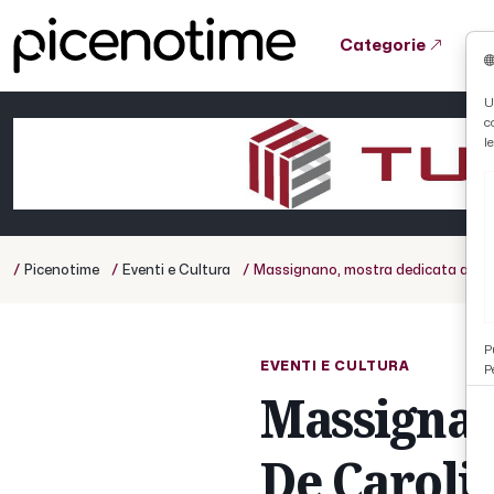
Categorie
Tutto News
Tutto Sport
Tutto Curiosità
U
c
Cronaca
Atletica
Serie D
l
Basket
Ciclismo
/
/
/
Picenotime
Eventi e Cultura
Massignano, mostra dedicata a Dürer
Volley
P
EVENTI E CULTURA
P
Massignan
De Carolis