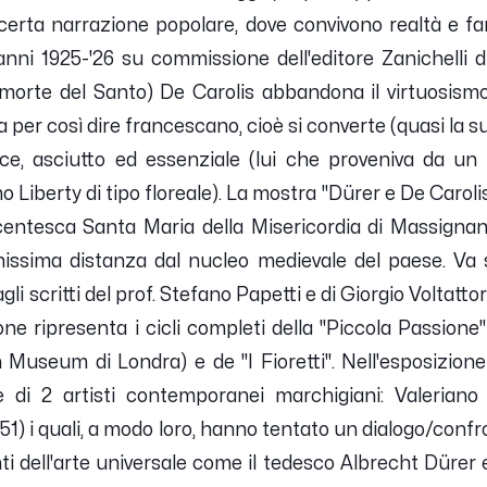
erta narrazione popolare, dove convivono realtà e fa
 anni 1925-'26 su commissione dell'editore Zanichelli 
morte del Santo) De Carolis abbandona il virtuosismo 
 fa per così dire francescano, cioè si converte (quasi la
ce, asciutto ed essenziale (lui che proveniva da un c
 Liberty di tipo floreale). La mostra "Dürer e De Caroli
centesca Santa Maria della Misericordia di Massignano, 
issima distanza dal nucleo medievale del paese. Va s
gli scritti del prof. Stefano Papetti e di Giorgio Voltattor
ne ripresenta i cicli completi della "Piccola Passione" (
h Museum di Londra) e de "I Fioretti". Nell'esposizio
e di 2 artisti contemporanei marchigiani: Valeriano
51) i quali, a modo loro, hanno tentato un dialogo/confro
ti dell'arte universale come il tedesco Albrecht Dürer