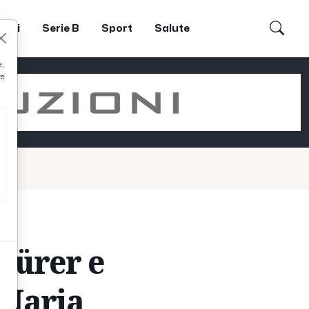
dori
Serie B
Sport
Salute
e,
re
Dürer e
 Maria