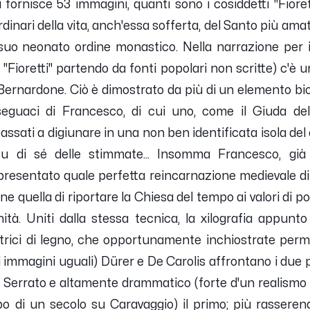
fornisce 53 immagini, quanti sono i cosiddetti "Fiorett
dinari della vita, anch'essa sofferta, del Santo più amat
el suo neonato ordine monastico. Nella narrazione per 
"Fioretti" partendo da fonti popolari non scritte) c'è u
ernardone. Ciò è dimostrato da più di un elemento biogr
seguaci di Francesco, di cui uno, come il Giuda del 
passati a digiunare in una non ben identificata isola del 
 su di sé delle stimmate... Insomma Francesco, gi
 presentato quale perfetta reincarnazione medievale d
 quella di riportare la Chiesa del tempo ai valori di pove
anità. Uniti dalla stessa tecnica, la xilografia appun
atrici di legno, che opportunamente inchiostrate perm
 immagini uguali) Dürer e De Carolis affrontano i due p
ti. Serrato e altamente drammatico (forte d'un realismo
po di un secolo su Caravaggio) il primo; più rasserenat