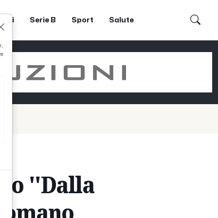
dori
Serie B
Sport
Salute
e,
re
ro ''Dalla
a Romano