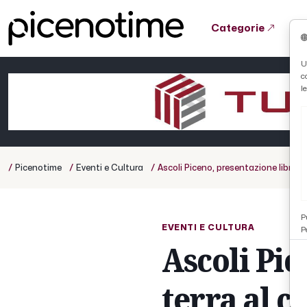
Categorie
Tutto News
Tutto Sport
Tutto Curiosità
U
c
Cronaca
Atletica
Serie D
l
Basket
Ciclismo
/
/
/
Picenotime
Eventi e Cultura
Ascoli Piceno, presentazione libro ''
Volley
P
EVENTI E CULTURA
P
Ascoli Pic
terra al c