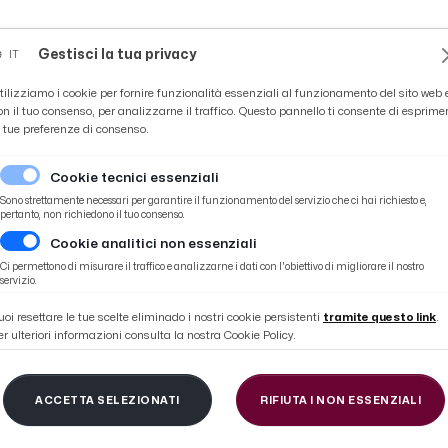
Novità
News
Ascoli Time
Cultura
Coppa Teo
Gestisci la tua privacy
IT
tilizziamo i cookie per fornire funzionalità essenziali al funzionamento del sito web 
on il tuo consenso, per analizzarne il traffico. Questo pannello ti consente di esprime
e tue preferenze di consenso.
Cookie tecnici essenziali
Sono strettamente necessari per garantire il funzionamento del servizio che ci hai richiesto e,
pertanto, non richiedono il tuo consenso.
Cookie analitici non essenziali
Dalla terra al cielo'' di Bianca Maria Romano
Ci permettono di misurare il traffico e analizzarne i dati con l'obiettivo di migliorare il nostro
servizio.
uoi resettare le tue scelte eliminado i nostri cookie persistenti
tramite questo link
.
er ulteriori informazioni consulta la nostra Cookie Policy.
eno, presentazione lib
ACCETTA SELEZIONATI
RIFIUTA I NON ESSENZIALI
ielo'' di Bianca Mari