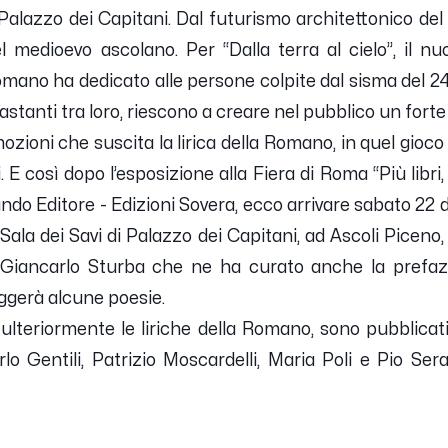
Palazzo dei Capitani. Dal futurismo architettonico del
 medioevo ascolano. Per “Dalla terra al cielo”, il n
ano ha dedicato alle persone colpite dal sisma del 24
stanti tra loro, riescono a creare nel pubblico un fort
ozioni che suscita la lirica della Romano, in quel gioco
 E così dopo l’esposizione alla Fiera di Roma “Più libri, pi
ando Editore - Edizioni Sovera, ecco arrivare sabato 22 d
Sala dei Savi di Palazzo dei Capitani, ad Ascoli Piceno,
of. Giancarlo Sturba che ne ha curato anche la prefazi
ggerà alcune poesie.
 ulteriormente le liriche della Romano, sono pubblicati a
lo Gentili, Patrizio Moscardelli, Maria Poli e Pio Se