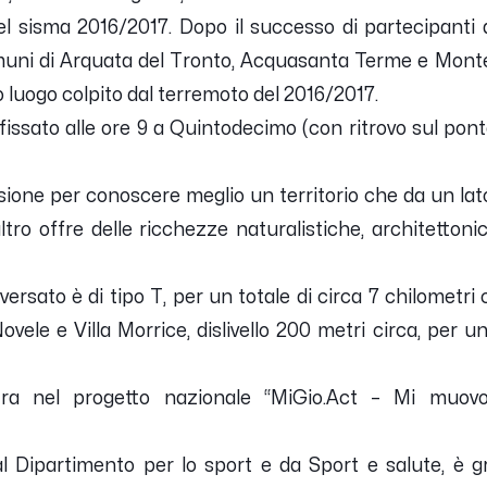
el sisma 2016/2017. Dopo il successo di partecipanti d
comuni di Arquata del Tronto, Acquasanta Terme e Mont
 luogo colpito dal terremoto del 2016/2017.
issato alle ore 9 a Quintodecimo (con ritrovo sul ponte
asione per conoscere meglio un territorio che da un la
altro offre delle ricchezze naturalistiche, architettonic
versato è di tipo T, per un totale di circa 7 chilometr
ele e Villa Morrice, dislivello 200 metri circa, per un
tra nel progetto nazionale “MiGio.Act – Mi muovo,
 dal Dipartimento per lo sport e da Sport e salute, è 