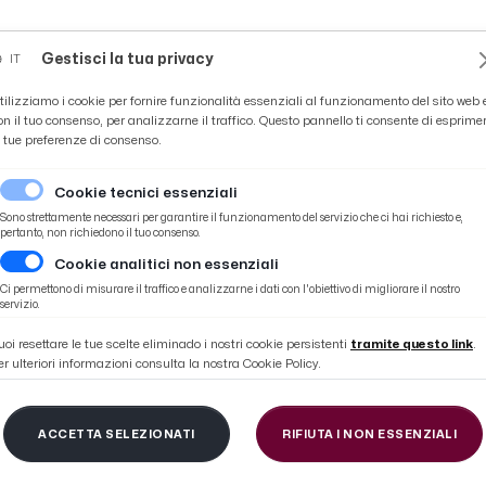
Novità
News
Ascoli Time
Cultura
Coppa Teo
Gestisci la tua privacy
IT
tilizziamo i cookie per fornire funzionalità essenziali al funzionamento del sito web 
on il tuo consenso, per analizzarne il traffico. Questo pannello ti consente di esprime
e tue preferenze di consenso.
Cookie tecnici essenziali
Sono strettamente necessari per garantire il funzionamento del servizio che ci hai richiesto e,
pertanto, non richiedono il tuo consenso.
Cookie analitici non essenziali
ve sui luoghi del sisma
Ci permettono di misurare il traffico e analizzarne i dati con l'obiettivo di migliorare il nostro
servizio.
uoi resettare le tue scelte eliminado i nostri cookie persistenti
tramite questo link
.
er ulteriori informazioni consulta la nostra Cookie Policy.
a Terme, camminate 
ACCETTA SELEZIONATI
RIFIUTA I NON ESSENZIALI
 del sisma