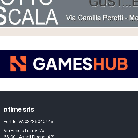
ptime srls
Partita IVA 02286040445
Via Emidio Luzi, 87/c
63100 – Ascoli Piceno (AP)