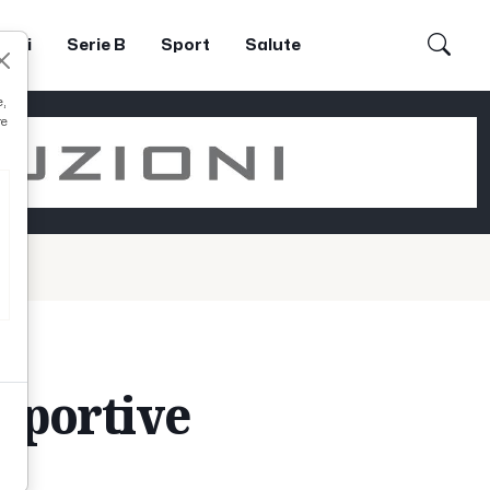
dori
Serie B
Sport
Salute
e,
re
sportive