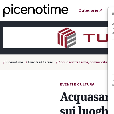
Categorie
Tutto News
Tutto Sport
Tutto Curiosità
U
c
Cronaca
Atletica
Serie D
l
Basket
Ciclismo
/
/
/
Picenotime
Eventi e Cultura
Acquasanta Terme, camminate sporti
Volley
P
EVENTI E CULTURA
P
Acquasant
sui luoghi