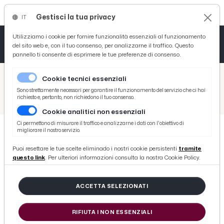
Gestisci la tua privacy
IT
Tutto News
Tutto Sport
Tutto Curiosità
Utilizziamo i cookie per fornire funzionalità essenziali al funzionamento
del sito web e, con il tuo consenso, per analizzarne il traffico. Questo
pannello ti consente di esprimere le tue preferenze di consenso.
Cronaca
Atletica
Serie D
/
Picenotime
Cookie tecnici essenziali
Basket
/
Eventi e Cultura
Sono strettamente necessari per garantire il funzionamento del servizio che ci hai
richiesto e, pertanto, non richiedono il tuo consenso.
/
Coronavirus, Consorzio Marche Spettacolo: ''Forte preoccupazione per i lavoratori del settore''
Cookie analitici non essenziali
Ciclismo
Ci permettono di misurare il traffico e analizzarne i dati con l'obiettivo di
migliorare il nostro servizio.
Volley
EVENTI E CULTURA
Puoi resettare le tue scelte eliminado i nostri cookie persistenti
tramite
Coronavirus, Consorzio Marche
questo link
. Per ulteriori informazioni consulta la nostra Cookie Policy.
Spettacolo: ''Forte preoccupazione
per i lavoratori del settore''
ACCETTA SELEZIONATI
RIFIUTA I NON ESSENZIALI
di Redazione Picenotime