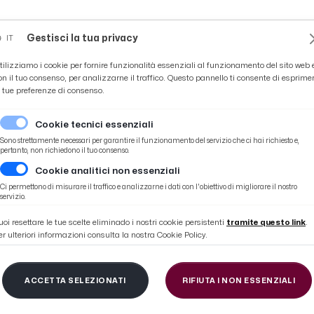
Novità
News
Ascoli Time
Cultura
Coppa Teo
Gestisci la tua privacy
IT
tilizziamo i cookie per fornire funzionalità essenziali al funzionamento del sito web 
on il tuo consenso, per analizzarne il traffico. Questo pannello ti consente di esprime
e tue preferenze di consenso.
Cookie tecnici essenziali
Sono strettamente necessari per garantire il funzionamento del servizio che ci hai richiesto e,
pertanto, non richiedono il tuo consenso.
Cookie analitici non essenziali
dizione e la cultura popolare rivivono a Offida
Ci permettono di misurare il traffico e analizzarne i dati con l'obiettivo di migliorare il nostro
servizio.
uoi resettare le tue scelte eliminado i nostri cookie persistenti
tramite questo link
.
er ulteriori informazioni consulta la nostra Cookie Policy.
bylla Folk Festival: la
ACCETTA SELEZIONATI
RIFIUTA I NON ESSENZIALI
 e la cultura popolar