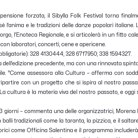
ensione forzata, il Sibylla Folk Festival torna finalm
l’anima e le tradizioni delle danze popolari italiane. L
borgo, l’Enoteca Regionale, e si articolerà in un fitto ca
con laboratori, concerti, cene e apericene.
obbligatorie): 328 4130444; 328 6717950; 338 1594327.
a dell’edizione precedente, ma con una rinnovata spinta
le. "Come assessora alla Cultura – afferma con sodd
ripartire con un progetto che si ispira al nostro pass
. La cultura è la materia viva del nostro passato, e oggi 
n 3 giorni – commenta una delle organizzatrici, Morena 
alli tradizionali come la taranta, la pizzica, e il saltarel
rici come Officina Salentina e il programma includerà