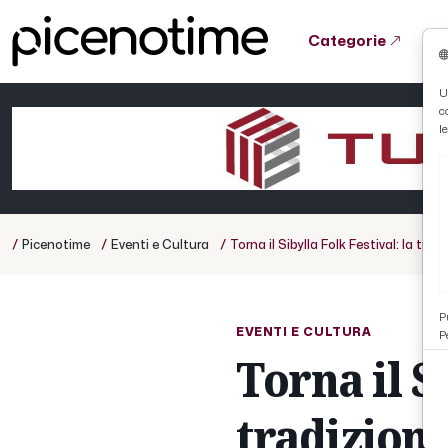
Categorie
Tutto News
Tutto Sport
Tutto Curiosità
U
c
Cronaca
Atletica
Serie D
l
Basket
Ciclismo
/
/
/
Picenotime
Eventi e Cultura
Torna il Sibylla Folk Festival: la tra
Volley
P
EVENTI E CULTURA
P
Torna il Si
tradizione