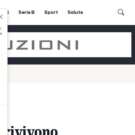
dori
Serie B
Sport
Salute
e,
re
e rivivono