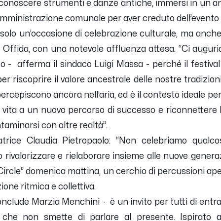
conoscere strumenti e danze antiche, immersi in un am
Amministrazione comunale per aver creduto dell’evento e
solo un’occasione di celebrazione culturale, ma an
er Offida, con una notevole affluenza attesa. “Ci augu
o - afferma il sindaco Luigi Massa - perché il festiv
 riscoprire il valore ancestrale delle nostre tradizion
percepiscono ancora nell’aria, ed è il contesto ideale per 
vita a un nuovo percorso di successo e riconnettere 
ntaminarsi con altre realtà”.
atrice Claudia Pietropaolo: “Non celebriamo qualcos
 rivalorizzare e rielaborare insieme alle nuove gene
Circle” domenica mattina, un cerchio di percussioni aper
ione ritmica e collettiva.
 conclude Marzia Menchini - è un invito per tutti di entr
che non smette di parlare al presente. Ispirato all