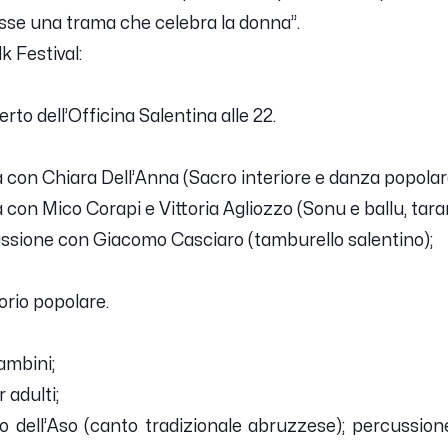
tesse una trama che celebra la donna”.
k Festival:
rto dell’Officina Salentina alle 22.
a con Chiara Dell’Anna (Sacro interiore e danza popolar
a con Mico Corapi e Vittoria Agliozzo (Sonu e ballu, tara
cussione con Giacomo Casciaro (tamburello salentino);
orio popolare.
ambini;
 adulti;
lo dell’Aso (canto tradizionale abruzzese); percussio