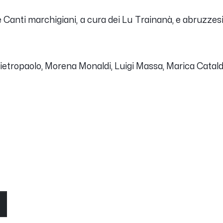
e Canti marchigiani, a cura dei Lu Trainanà, e abruzze
 Pietropaolo, Morena Monaldi, Luigi Massa, Marica Catal
O