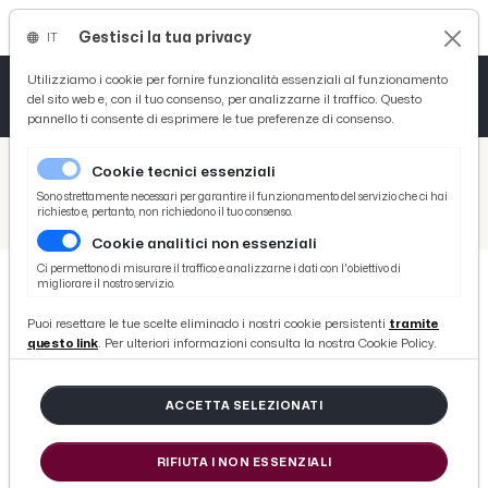
Gestisci la tua privacy
IT
Tutto News
Tutto Sport
Tutto Curiosità
Utilizziamo i cookie per fornire funzionalità essenziali al funzionamento
del sito web e, con il tuo consenso, per analizzarne il traffico. Questo
pannello ti consente di esprimere le tue preferenze di consenso.
Cronaca
Atletica
Serie D
/
Picenotime
Cookie tecnici essenziali
Basket
/
Eventi e Cultura
Sono strettamente necessari per garantire il funzionamento del servizio che ci hai
richiesto e, pertanto, non richiedono il tuo consenso.
/
Il Parco di Babbo Natale illumina la città di Grottammare. Con supporto Fainplast nuovo progetto di intrattenimento
Cookie analitici non essenziali
Ciclismo
Ci permettono di misurare il traffico e analizzarne i dati con l'obiettivo di
migliorare il nostro servizio.
Volley
EVENTI E CULTURA
Puoi resettare le tue scelte eliminado i nostri cookie persistenti
tramite
Il Parco di Babbo Natale illumina
questo link
. Per ulteriori informazioni consulta la nostra Cookie Policy.
la città di Grottammare. Con
supporto Fainplast nuovo progetto
ACCETTA SELEZIONATI
di intrattenimento
RIFIUTA I NON ESSENZIALI