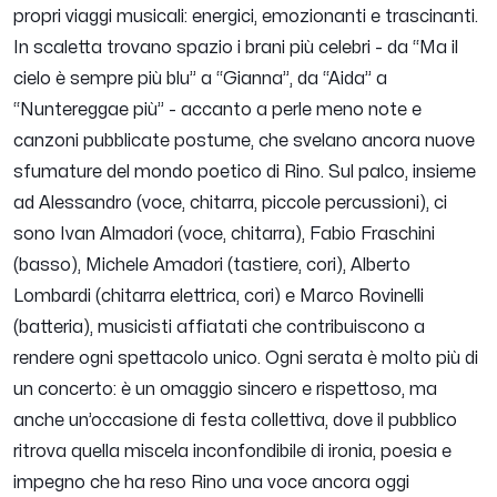
propri viaggi musicali: energici, emozionanti e trascinanti.
In scaletta trovano spazio i brani più celebri - da “Ma il
cielo è sempre più blu” a “Gianna”, da “Aida” a
“Nuntereggae più” - accanto a perle meno note e
canzoni pubblicate postume, che svelano ancora nuove
sfumature del mondo poetico di Rino. Sul palco, insieme
ad Alessandro (voce, chitarra, piccole percussioni), ci
sono Ivan Almadori (voce, chitarra), Fabio Fraschini
(basso), Michele Amadori (tastiere, cori), Alberto
Lombardi (chitarra elettrica, cori) e Marco Rovinelli
(batteria), musicisti affiatati che contribuiscono a
rendere ogni spettacolo unico. Ogni serata è molto più di
un concerto: è un omaggio sincero e rispettoso, ma
anche un’occasione di festa collettiva, dove il pubblico
ritrova quella miscela inconfondibile di ironia, poesia e
impegno che ha reso Rino una voce ancora oggi