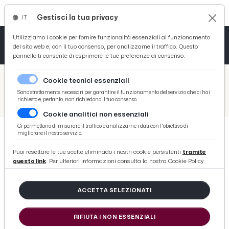
Gestisci la tua privacy
IT
Tutto News
Tutto Sport
Tutto Curiosità
Utilizziamo i cookie per fornire funzionalità essenziali al funzionamento
del sito web e, con il tuo consenso, per analizzarne il traffico. Questo
pannello ti consente di esprimere le tue preferenze di consenso.
Cronaca
Atletica
Serie D
/
Picenotime
Cookie tecnici essenziali
Basket
/
Eventi e Cultura
Sono strettamente necessari per garantire il funzionamento del servizio che ci hai
richiesto e, pertanto, non richiedono il tuo consenso.
/
Grottammare, primo appuntamento autunnale ''Lido degli Aranci'' con la Rino Gaetano Band
Cookie analitici non essenziali
Ciclismo
Ci permettono di misurare il traffico e analizzarne i dati con l'obiettivo di
migliorare il nostro servizio.
Volley
EVENTI E CULTURA
Puoi resettare le tue scelte eliminado i nostri cookie persistenti
tramite
Grottammare, primo
questo link
. Per ulteriori informazioni consulta la nostra Cookie Policy.
appuntamento autunnale ''Lido
degli Aranci'' con la Rino Gaetano
ACCETTA SELEZIONATI
Band
RIFIUTA I NON ESSENZIALI