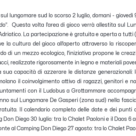
 sul lungomare sud lo scorso 2 luglio, domani - giovedì
”. Questa volta l’area di gioco verrà allestita sul L
Adriatico. La partecipazione è gratuita e aperta a tutti 
la cultura del gioco all’aperto attraverso la riscopert
do di un mezzo ecologico, l'iniziativa propone le creazio
, realizzate rigorosamente in legno e materiali poveri
 sua capacità di azzerare le distanze generazionali: le
imolano il coinvolgimento attivo di ragazzi, genitori e 
puntamenti con il Ludobus a Grottammare accompagne
rranno sul Lungomare De Gasperi (zona sud) nella fasci
atuita. Il calendario completo delle date e dei punti d
g Don Diego 30 luglio: tra lo Chalet Paoloni e il Daos 6 a
fronte al Camping Don Diego 27 agosto: tra lo Chalet Paol