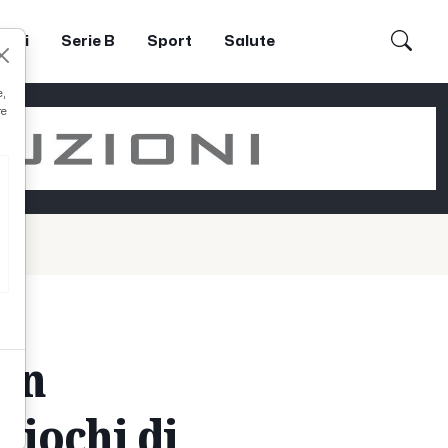
dori
Serie B
Sport
Salute
e,
re
on
giochi di