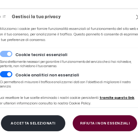
Novità
News
Ascoli Time
Cultura
Coppa Teo
Gestisci la tua privacy
IT
tilizziamo i cookie per fornire funzionalità essenziali al funzionamento del sito web 
on il tuo consenso, per analizzarne il traffico. Questo pannello ti consente di esprime
e tue preferenze di consenso.
Cookie tecnici essenziali
Sono strettamente necessari per garantire il funzionamento del servizio che ci hai richiesto e,
pertanto, non richiedono il tuo consenso.
Cookie analitici non essenziali
dobus'' sul lungomare con i giochi di una volta
Ci permettono di misurare il traffico e analizzarne i dati con l'obiettivo di migliorare il nostro
servizio.
uoi resettare le tue scelte eliminado i nostri cookie persistenti
tramite questo link
.
er ulteriori informazioni consulta la nostra Cookie Policy.
are: appuntamento c
ACCETTA SELEZIONATI
RIFIUTA I NON ESSENZIALI
' sul lungomare con i 