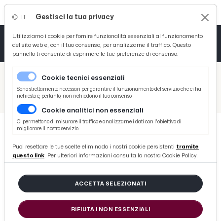
Gestisci la tua privacy
IT
Tutto News
Tutto Sport
Tutto Curiosità
Utilizziamo i cookie per fornire funzionalità essenziali al funzionamento
del sito web e, con il tuo consenso, per analizzarne il traffico. Questo
pannello ti consente di esprimere le tue preferenze di consenso.
Cronaca
Atletica
Serie D
/
Picenotime
Cookie tecnici essenziali
Basket
/
Eventi e Cultura
Sono strettamente necessari per garantire il funzionamento del servizio che ci hai
richiesto e, pertanto, non richiedono il tuo consenso.
/
Al Duomo di Ascoli Piceno Messa di Pasqua animata dalla Corale ascolana "Mater Gratiae"
Cookie analitici non essenziali
Ciclismo
Ci permettono di misurare il traffico e analizzarne i dati con l'obiettivo di
migliorare il nostro servizio.
Volley
EVENTI E CULTURA
Puoi resettare le tue scelte eliminado i nostri cookie persistenti
tramite
Al Duomo di Ascoli Piceno Messa di
questo link
. Per ulteriori informazioni consulta la nostra Cookie Policy.
Pasqua animata dalla Corale
ascolana "Mater Gratiae"
ACCETTA SELEZIONATI
RIFIUTA I NON ESSENZIALI
di Redazione Picenotime