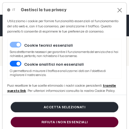
Gestisci la tua privacy
IT
Tutto News
Tutto Sport
Tutto Curiosità
Utilizziamo i cookie per fornire funzionalità essenziali al funzionamento
del sito web e, con il tuo consenso, per analizzarne il traffico. Questo
pannello ti consente di esprimere le tue preferenze di consenso.
Cronaca
Atletica
Serie D
/
Picenotime
Cookie tecnici essenziali
Basket
/
Eventi e Cultura
Sono strettamente necessari per garantire il funzionamento del servizio che ci hai
richiesto e, pertanto, non richiedono il tuo consenso.
/
Docufilm “Le Cicogne di Chernobyl” protagonista di un doppio appuntamento che legherà Marche e Abruzzo attraverso il cinema sociale
Cookie analitici non essenziali
Ciclismo
Ci permettono di misurare il traffico e analizzarne i dati con l'obiettivo di
migliorare il nostro servizio.
Volley
EVENTI E CULTURA
Puoi resettare le tue scelte eliminado i nostri cookie persistenti
tramite
Docufilm “Le Cicogne di
questo link
. Per ulteriori informazioni consulta la nostra Cookie Policy.
Chernobyl” protagonista di un
doppio appuntamento che legherà
ACCETTA SELEZIONATI
Marche e Abruzzo attraverso il
RIFIUTA I NON ESSENZIALI
cinema sociale