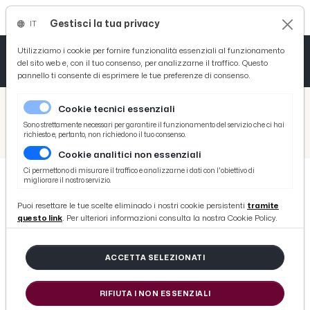
Gestisci la tua privacy
IT
Tutto News
Tutto Sport
Tutto Curiosità
Utilizziamo i cookie per fornire funzionalità essenziali al funzionamento
del sito web e, con il tuo consenso, per analizzarne il traffico. Questo
pannello ti consente di esprimere le tue preferenze di consenso.
Cronaca
Atletica
Serie D
/
Picenotime
Cookie tecnici essenziali
Basket
/
Eventi e Cultura
Sono strettamente necessari per garantire il funzionamento del servizio che ci hai
richiesto e, pertanto, non richiedono il tuo consenso.
/
Monteprandone, Festa di San Giacomo della Marca: celebrazione Santo Patrono e inaugurazione mostra fotografica
Cookie analitici non essenziali
Ciclismo
Ci permettono di misurare il traffico e analizzarne i dati con l'obiettivo di
migliorare il nostro servizio.
Volley
EVENTI E CULTURA
Puoi resettare le tue scelte eliminado i nostri cookie persistenti
tramite
Monteprandone, Festa di San
questo link
. Per ulteriori informazioni consulta la nostra Cookie Policy.
Giacomo della Marca: celebrazione
Santo Patrono e inaugurazione
ACCETTA SELEZIONATI
mostra fotografica
RIFIUTA I NON ESSENZIALI