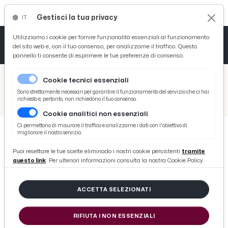
Gestisci la tua privacy
IT
Tutto News
Tutto Sport
Tutto Curiosità
Utilizziamo i cookie per fornire funzionalità essenziali al funzionamento
del sito web e, con il tuo consenso, per analizzarne il traffico. Questo
pannello ti consente di esprimere le tue preferenze di consenso.
Cronaca
Atletica
Serie D
/
Picenotime
Cookie tecnici essenziali
Basket
/
Eventi e Cultura
Sono strettamente necessari per garantire il funzionamento del servizio che ci hai
richiesto e, pertanto, non richiedono il tuo consenso.
/
Farfalla d’Oro 2025: al Serpente Aureo di Offida 10 piccoli cantanti in gara per una serata di musica e solidarietà
Cookie analitici non essenziali
Ciclismo
Ci permettono di misurare il traffico e analizzarne i dati con l'obiettivo di
migliorare il nostro servizio.
Volley
EVENTI E CULTURA
Puoi resettare le tue scelte eliminado i nostri cookie persistenti
tramite
Farfalla d’Oro 2025: al Serpente
questo link
. Per ulteriori informazioni consulta la nostra Cookie Policy.
Aureo di Offida 10 piccoli cantanti
in gara per una serata di musica e
ACCETTA SELEZIONATI
solidarietà
RIFIUTA I NON ESSENZIALI