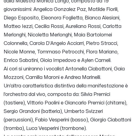
dalla Maestra Monica Longo, composto da 19
giovanissimi: Angelica Gonzalez Paz, Matilde Fiorili,
Diego Esposito, Eleonora Foglietta, Bianca Alesiani,
Matteo Iezzi, Cecilia Rossi, Aureliano Rossi, Carlotta
Merlonghi, Nicoletta Merlonghi, Maia Bartolomei
Colonnella, Carola D’Angelo Acciarri, Pietro Stracci,
Nicole Monne, Tommaso Petrocchi, Flora Mariano,
Enrico Sabatini, Gioia Impedovo e Aylen Cameli.
Ai cori si uniranno i vocalist Antonella Ciabattoni, Gaia
Mozzoni, Camilla Maroni e Andrea Marinelli.
Un’altra caratteristica distintiva della manifestazione è
l’orchestra dal vivo, composta da: Silvia Premici
(tastiere), Vittorio Paolini e Giancarlo Premici (chitarre),
Sergio Grandoni (batteria), Umberto Svizzeri
(percussioni), Fabio Vesperini (basso), Giorgio Ciabattoni
(tromba), Luca Vesperini (trombone).