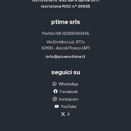
Iscrizione nr. 492 del 6 aprile 2011
Iscrizione ROC n° 29925
ptime srls
Partita IVA 02286040445
Via Emidio Luzi, 87/c
63100 – Ascoli Piceno (AP)
info@picenotime.it
seguici su
WhatsApp
Facebook
Instagram
YouTube
X