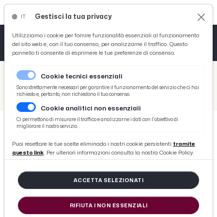
Gestisci la tua privacy
IT
Tutto News
Tutto Sport
Tutto Curiosità
Utilizziamo i cookie per fornire funzionalità essenziali al funzionamento
del sito web e, con il tuo consenso, per analizzarne il traffico. Questo
pannello ti consente di esprimere le tue preferenze di consenso.
Cronaca
Atletica
Serie D
/
Picenotime
Cookie tecnici essenziali
Basket
/
Eventi e Cultura
Sono strettamente necessari per garantire il funzionamento del servizio che ci hai
richiesto e, pertanto, non richiedono il tuo consenso.
/
San Benedetto del Tronto: Festa della Mamma al centro “Primavera”
Cookie analitici non essenziali
Ciclismo
Ci permettono di misurare il traffico e analizzarne i dati con l'obiettivo di
migliorare il nostro servizio.
Volley
EVENTI E CULTURA
Puoi resettare le tue scelte eliminado i nostri cookie persistenti
tramite
San Benedetto del Tronto: Festa
questo link
. Per ulteriori informazioni consulta la nostra Cookie Policy.
della Mamma al centro
“Primavera”
ACCETTA SELEZIONATI
RIFIUTA I NON ESSENZIALI
di Redazione Picenotime