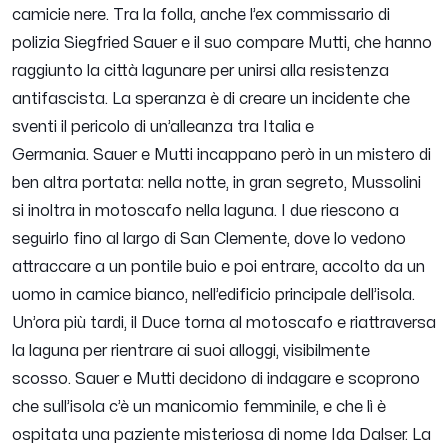
camicie nere. Tra la folla, anche l’ex commissario di
polizia Siegfried Sauer e il suo compare Mutti, che hanno
raggiunto la città lagunare per unirsi alla resistenza
antifascista. La speranza è di creare un incidente che
sventi il pericolo di un’alleanza tra Italia e
Germania.
Sauer e Mutti incappano però in un mistero di
ben altra portata: nella notte, in gran segreto, Mussolini
si inoltra in motoscafo nella laguna. I due riescono a
seguirlo fino al largo di San Clemente, dove lo vedono
attraccare a un pontile buio e poi entrare, accolto da un
uomo in camice bianco, nell’edificio principale dell’isola.
Un’ora più tardi, il Duce torna al motoscafo e riattraversa
la laguna per rientrare ai suoi alloggi, visibilmente
scosso.
Sauer e Mutti decidono di indagare e scoprono
che sull’isola c’è un manicomio femminile, e che lì è
ospitata una paziente misteriosa di nome Ida Dalser. La