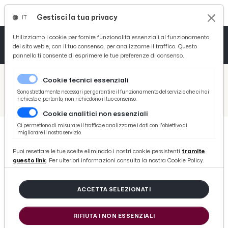
Gestisci la tua privacy
IT
Tutto News
Tutto Sport
Tutto Curiosità
Utilizziamo i cookie per fornire funzionalità essenziali al funzionamento
del sito web e, con il tuo consenso, per analizzarne il traffico. Questo
pannello ti consente di esprimere le tue preferenze di consenso.
Cronaca
Atletica
Serie D
/
Picenotime
Cookie tecnici essenziali
Basket
/
Eventi e Cultura
Sono strettamente necessari per garantire il funzionamento del servizio che ci hai
richiesto e, pertanto, non richiedono il tuo consenso.
/
San Benedetto del Tronto, Incontri con l'autore: Fabiano Massimi presenta il libro ''Le furie di Venezia''
Cookie analitici non essenziali
Ciclismo
Ci permettono di misurare il traffico e analizzarne i dati con l'obiettivo di
migliorare il nostro servizio.
Volley
EVENTI E CULTURA
Puoi resettare le tue scelte eliminado i nostri cookie persistenti
tramite
San Benedetto del Tronto, Incontri
questo link
. Per ulteriori informazioni consulta la nostra Cookie Policy.
con l'autore: Fabiano Massimi
presenta il libro ''Le furie di
ACCETTA SELEZIONATI
Venezia''
RIFIUTA I NON ESSENZIALI