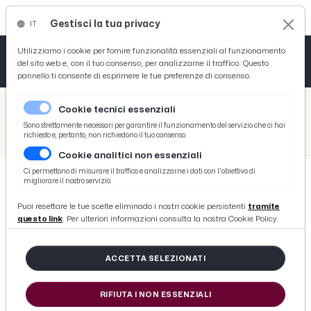
Gestisci la tua privacy
IT
Tutto News
Tutto Sport
Tutto Curiosità
Utilizziamo i cookie per fornire funzionalità essenziali al funzionamento
del sito web e, con il tuo consenso, per analizzarne il traffico. Questo
pannello ti consente di esprimere le tue preferenze di consenso.
Cronaca
Atletica
Serie D
/
Picenotime
Cookie tecnici essenziali
Basket
/
Eventi e Cultura
Sono strettamente necessari per garantire il funzionamento del servizio che ci hai
richiesto e, pertanto, non richiedono il tuo consenso.
/
Castorano, tornano a bollire le uova per la storica manifestazione de “la scuccetta”
Cookie analitici non essenziali
Ciclismo
Ci permettono di misurare il traffico e analizzarne i dati con l'obiettivo di
migliorare il nostro servizio.
Volley
EVENTI E CULTURA
Puoi resettare le tue scelte eliminado i nostri cookie persistenti
tramite
Castorano, tornano a bollire le
questo link
. Per ulteriori informazioni consulta la nostra Cookie Policy.
uova per la storica manifestazione
de “la scuccetta”
ACCETTA SELEZIONATI
RIFIUTA I NON ESSENZIALI
di Redazione Picenotime