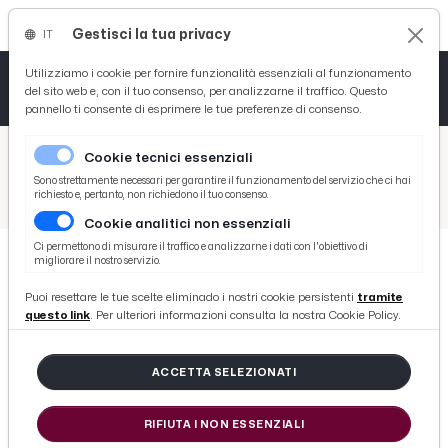
Gestisci la tua privacy
IT
Tutto News
Tutto Sport
Tutto Curiosità
Utilizziamo i cookie per fornire funzionalità essenziali al funzionamento
del sito web e, con il tuo consenso, per analizzarne il traffico. Questo
pannello ti consente di esprimere le tue preferenze di consenso.
Cronaca
Atletica
Serie D
/
Picenotime
Cookie tecnici essenziali
Basket
/
Eventi e Cultura
Sono strettamente necessari per garantire il funzionamento del servizio che ci hai
richiesto e, pertanto, non richiedono il tuo consenso.
/
'Percorsi culturali piceni – dieci storie da narrare', appuntamento con “Esplorando Castorano”
Cookie analitici non essenziali
Ciclismo
Ci permettono di misurare il traffico e analizzarne i dati con l'obiettivo di
migliorare il nostro servizio.
Volley
EVENTI E CULTURA
Puoi resettare le tue scelte eliminado i nostri cookie persistenti
tramite
'Percorsi culturali piceni – dieci
questo link
. Per ulteriori informazioni consulta la nostra Cookie Policy.
storie da narrare', appuntamento
con “Esplorando Castorano”
ACCETTA SELEZIONATI
RIFIUTA I NON ESSENZIALI
di Redazione Picenotime