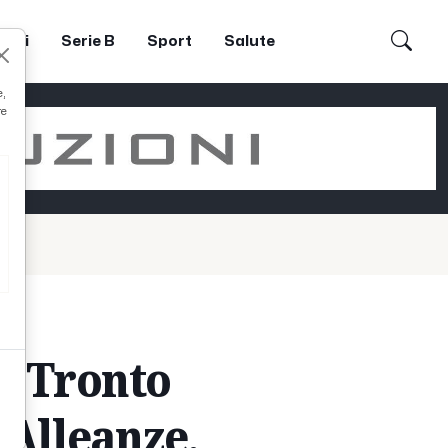
dori
Serie B
Sport
Salute
e,
re
el Tronto
'Alleanze,