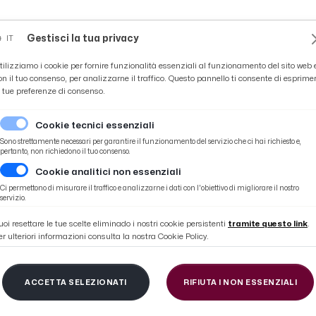
Novità
News
Ascoli Time
Cultura
Coppa Teo
Gestisci la tua privacy
IT
tilizziamo i cookie per fornire funzionalità essenziali al funzionamento del sito web 
on il tuo consenso, per analizzarne il traffico. Questo pannello ti consente di esprime
e tue preferenze di consenso.
Cookie tecnici essenziali
Sono strettamente necessari per garantire il funzionamento del servizio che ci hai richiesto e,
pertanto, non richiedono il tuo consenso.
Cookie analitici non essenziali
ronto appuntamento a Villa Papi con ''Alleanze, corpi in movimento''
Ci permettono di misurare il traffico e analizzarne i dati con l'obiettivo di migliorare il nostro
servizio.
uoi resettare le tue scelte eliminado i nostri cookie persistenti
tramite questo link
.
er ulteriori informazioni consulta la nostra Cookie Policy.
'Artista, ad Arquata d
ACCETTA SELEZIONATI
RIFIUTA I NON ESSENZIALI
to a Villa Papi con '