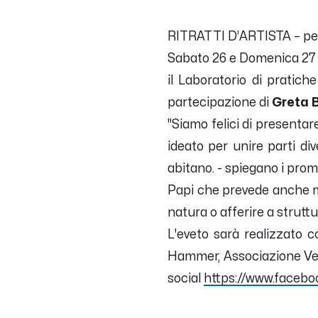
RITRATTI D’ARTISTA – perc
Sabato 26 e Domenica 27 L
il
Laboratorio di pratich
partecipazione di
Greta B
"
Siamo felici di presenta
ideato per unire parti div
abitano.
- spiegano i prom
Papi che prevede anche mo
natura o afferire a struttur
L'eveto sarà realizzato 
Hammer, Associazione Vent
social
https://www.faceb