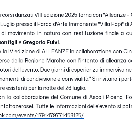
orsi danzati VIII edizione 2025 torna con "
Alleanze –
uglio presso il
Parco d'Arte Immanente "
Villa Papi" di
e di movimento in natura
con restituzione finale
a cu
onfigli
e
Gregorio Fulvi.
re la IV edizione di ALLEANZE in collaborazione con Cin
erse della Regione Marche con l'intento di alleanza co
otori dell'evento.
Due giorni di esperienza immersiva ne
menti di condivisione e convivialità."
Si invitano i pa
e esistenti per la notte del 26 luglio.
con la collaborazione del
Comune di Ascoli Piceno, Fo
ottozerosei. Tutte le informazioni delle'evento si pot
ook.com/events/1791479771458125/