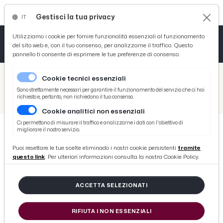
Gestisci la tua privacy
IT
Tutto News
Tutto Sport
Tutto Curiosità
Utilizziamo i cookie per fornire funzionalità essenziali al funzionamento
del sito web e, con il tuo consenso, per analizzarne il traffico. Questo
pannello ti consente di esprimere le tue preferenze di consenso.
Cronaca
Atletica
Serie D
/
Picenotime
Cookie tecnici essenziali
Basket
/
Curiosità
Sono strettamente necessari per garantire il funzionamento del servizio che ci hai
richiesto e, pertanto, non richiedono il tuo consenso.
/
Le nuove regole ADM sul gioco online avranno un impatto sugli operatori in tutta Italia
Cookie analitici non essenziali
Ciclismo
Ci permettono di misurare il traffico e analizzarne i dati con l'obiettivo di
migliorare il nostro servizio.
Volley
CURIOSITÀ
Puoi resettare le tue scelte eliminado i nostri cookie persistenti
tramite
Le nuove regole ADM sul gioco
questo link
. Per ulteriori informazioni consulta la nostra Cookie Policy.
online avranno un impatto sugli
operatori in tutta Italia
ACCETTA SELEZIONATI
RIFIUTA I NON ESSENZIALI
di Redazione Picenotime