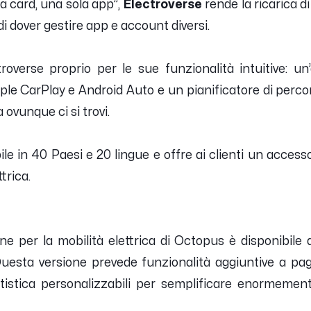
a card, una sola app”,
Electroverse
rende la ricarica di
i dover gestire app e account diversi.
roverse proprio per le sue funzionalità intuitive: un
le CarPlay e Android Auto e un pianificatore di perco
 ovunque ci si trovi.
le in 40 Paesi e 20 lingue e offre ai clienti un access
ttrica.
ne per la mobilità elettrica di Octopus è disponibil
ci. Questa versione prevede funzionalità aggiuntive a 
tistica personalizzabili per semplificare enormement