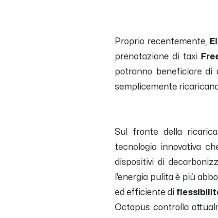
Proprio recentemente,
E
prenotazione di taxi
Fre
potranno beneficiare di u
semplicemente ricaricando 
Sul fronte della ricari
tecnologia innovativa che
dispositivi di decarbon
l’energia pulita è più abb
ed efficiente di
flessibil
Octopus controlla attualm