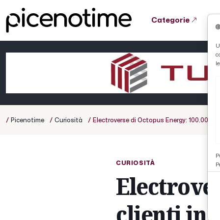
Categorie
Tutto News
Tutto Sport
Tutto Curiosità
U
c
Cronaca
Atletica
Serie D
l
Basket
Ciclismo
/
/
/
Picenotime
Curiosità
Electroverse di Octopus Energy: 100.000 clie
Volley
P
CURIOSITÀ
P
Electrover
clienti in 