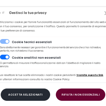
Novità
News
Ascoli Time
Cultura
Coppa Teo
Gestisci la tua privacy
IT
tilizziamo i cookie per fornire funzionalità essenziali al funzionamento del sito web 
on il tuo consenso, per analizzarne il traffico. Questo pannello ti consente di esprime
e tue preferenze di consenso.
Cookie tecnici essenziali
Sono strettamente necessari per garantire il funzionamento del servizio che ci hai richiesto e,
pertanto, non richiedono il tuo consenso.
Cookie analitici non essenziali
nti in Italia per l'app che semplifica la ricarica pubblica
Ci permettono di misurare il traffico e analizzarne i dati con l'obiettivo di migliorare il nostro
servizio.
uoi resettare le tue scelte eliminado i nostri cookie persistenti
tramite questo link
.
er ulteriori informazioni consulta la nostra Cookie Policy.
se di Octopus Energy:
ACCETTA SELEZIONATI
RIFIUTA I NON ESSENZIALI
Italia per l'app che se