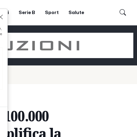
dori
Serie B
Sport
Salute
e,
re
 100.000
mplifica la