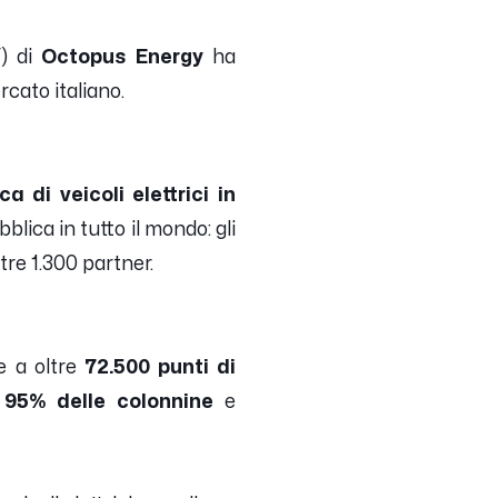
V) di
Octopus Energy
ha
rcato italiano.
a di veicoli elettrici in
bblica in tutto il mondo: gli
tre 1.300 partner.
re a oltre
72.500 punti di
l
95% delle colonnine
e