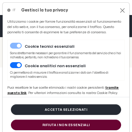
Gestisci la tua privacy
IT
Tutto News
Tutto Sport
Tutto Curiosità
Utilizziamo i cookie per fornire funzionalità essenziali al funzionamento
del sito web e, con il tuo consenso, per analizzarne il traffico. Questo
pannello ti consente di esprimere le tue preferenze di consenso.
Cronaca
Atletica
Serie D
/
Picenotime
Cookie tecnici essenziali
Basket
/
Curiosità
Sono strettamente necessari per garantire il funzionamento del servizio che ci hai
richiesto e, pertanto, non richiedono il tuo consenso.
/
Verso la Serie B: il mercato dell'Ascoli tra il nodo rinnovi e la caccia al bomber
Cookie analitici non essenziali
Ciclismo
Ci permettono di misurare il traffico e analizzarne i dati con l'obiettivo di
migliorare il nostro servizio.
Volley
CURIOSITÀ
Puoi resettare le tue scelte eliminado i nostri cookie persistenti
tramite
Verso la Serie B: il mercato
questo link
. Per ulteriori informazioni consulta la nostra Cookie Policy.
dell'Ascoli tra il nodo rinnovi e la
caccia al bomber
ACCETTA SELEZIONATI
RIFIUTA I NON ESSENZIALI
di Redazione Picenotime