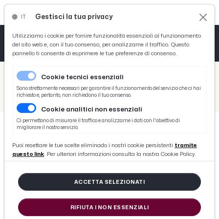
Gestisci la tua privacy
IT
Tutto News
Tutto Sport
Tutto Curiosità
Utilizziamo i cookie per fornire funzionalità essenziali al funzionamento
del sito web e, con il tuo consenso, per analizzarne il traffico. Questo
pannello ti consente di esprimere le tue preferenze di consenso.
Cronaca
Atletica
Serie D
/
Picenotime
Cookie tecnici essenziali
Basket
/
Salute
Sono strettamente necessari per garantire il funzionamento del servizio che ci hai
richiesto e, pertanto, non richiedono il tuo consenso.
/
L'intestino del tuo bambino parla al suo cervello: cosa c'entra con l'ADHD
Cookie analitici non essenziali
Ciclismo
Ci permettono di misurare il traffico e analizzarne i dati con l'obiettivo di
migliorare il nostro servizio.
Volley
SALUTE
Puoi resettare le tue scelte eliminado i nostri cookie persistenti
tramite
L'intestino del tuo bambino parla
questo link
. Per ulteriori informazioni consulta la nostra Cookie Policy.
al suo cervello: cosa c'entra con
l'ADHD
ACCETTA SELEZIONATI
RIFIUTA I NON ESSENZIALI
di Redazione Picenotime