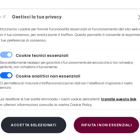
Novità
News
Ascoli Time
Cultura
Coppa Teo
Gestisci la tua privacy
IT
tilizziamo i cookie per fornire funzionalità essenziali al funzionamento del sito web 
on il tuo consenso, per analizzarne il traffico. Questo pannello ti consente di esprime
e tue preferenze di consenso.
Cookie tecnici essenziali
Sono strettamente necessari per garantire il funzionamento del servizio che ci hai richiesto e,
pertanto, non richiedono il tuo consenso.
Cookie analitici non essenziali
one come cura”
Ci permettono di misurare il traffico e analizzarne i dati con l'obiettivo di migliorare il nostro
servizio.
uoi resettare le tue scelte eliminado i nostri cookie persistenti
tramite questo link
.
er ulteriori informazioni consulta la nostra Cookie Policy.
onvegno-dibattito su 
ACCETTA SELEZIONATI
RIFIUTA I NON ESSENZIALI
ne come cura”