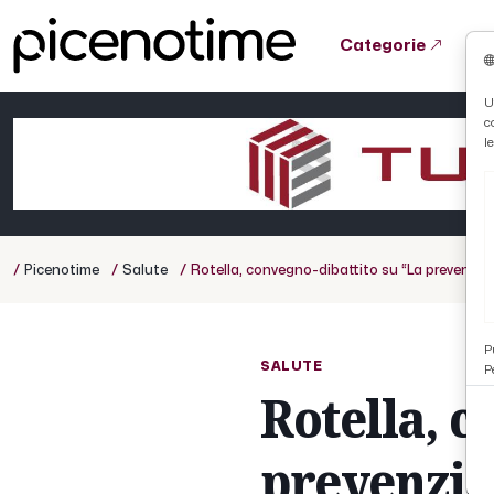
Categorie
Tutto News
Tutto Sport
Tutto Curiosità
U
c
Cronaca
Atletica
Serie D
l
Basket
Ciclismo
/
/
/
Picenotime
Salute
Rotella, convegno-dibattito su “La prevenzi
Volley
P
SALUTE
P
Rotella, c
prevenzio