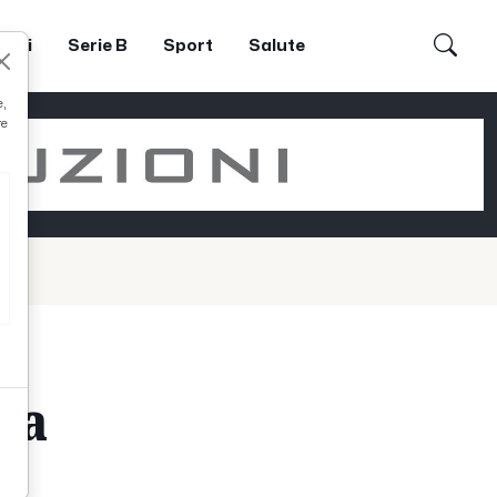
dori
Serie B
Sport
Salute
e,
re
“La