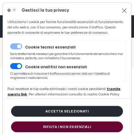
Gestisci la tua privacy
IT
Tutto News
Tutto Sport
Tutto Curiosità
Utilizziamo i cookie per fornire funzionalità essenziali al funzionamento
del sito web e, con il tuo consenso, per analizzarne il traffico. Questo
pannello ti consente di esprimere le tue preferenze di consenso.
Cronaca
Atletica
Serie D
/
Picenotime
Cookie tecnici essenziali
Basket
/
Salute
Sono strettamente necessari per garantire il funzionamento del servizio che ci hai
richiesto e, pertanto, non richiedono il tuo consenso.
/
I Cinque Tibetani, esercizi per riattivare corpo e mente
Cookie analitici non essenziali
Ciclismo
Ci permettono di misurare il traffico e analizzarne i dati con l'obiettivo di
migliorare il nostro servizio.
Volley
SALUTE
Puoi resettare le tue scelte eliminado i nostri cookie persistenti
tramite
I Cinque Tibetani, esercizi per
questo link
. Per ulteriori informazioni consulta la nostra Cookie Policy.
riattivare corpo e mente
ACCETTA SELEZIONATI
di Redazione Picenotime
RIFIUTA I NON ESSENZIALI
sabato 30 novembre 2013