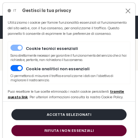
Gestisci la tua privacy
IT
Tutto News
Tutto Sport
Tutto Curiosità
Utilizziamo i cookie per fornire funzionalità essenziali al funzionamento
del sito web e, con il tuo consenso, per analizzarne il traffico. Questo
pannello ti consente di esprimere le tue preferenze di consenso.
Cronaca
Atletica
Serie D
/
Picenotime
Cookie tecnici essenziali
Basket
/
Salute
Sono strettamente necessari per garantire il funzionamento del servizio che ci hai
richiesto e, pertanto, non richiedono il tuo consenso.
/
Ascoli Piceno, Matteo Marzotto promuove ricerca sulla fibrosi cistica
Cookie analitici non essenziali
Ciclismo
Ci permettono di misurare il traffico e analizzarne i dati con l'obiettivo di
migliorare il nostro servizio.
Volley
SALUTE
Puoi resettare le tue scelte eliminado i nostri cookie persistenti
tramite
Ascoli Piceno, Matteo Marzotto
questo link
. Per ulteriori informazioni consulta la nostra Cookie Policy.
promuove ricerca sulla fibrosi
cistica
ACCETTA SELEZIONATI
RIFIUTA I NON ESSENZIALI
di Redazione Picenotime