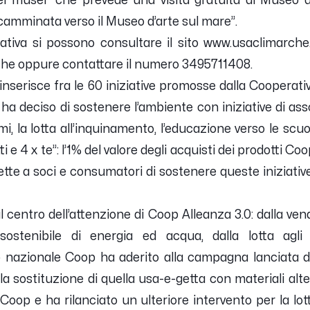
ei musei” che prevede una visita gratuita al Museo de
amminata verso il Museo d’arte sul mare”.
ziativa si possono consultare il sito www.usaclimarc
che oppure contattare il numero 3495711408.
inserisce fra le 60 iniziative promosse dalla Cooperati
ha deciso di sostenere l’ambiente con iniziative di ass
mi, la lotta all’inquinamento, l’educazione verso le scuole
ti e 4 x te”: l’1% del valore degli acquisti dei prodotti Co
mette a soci e consumatori di sostenere queste iniziative 
centro dell’attenzione di Coop Alleanza 3.0: dalla vendi
 sostenibile di energia ed acqua, dalla lotta agli 
llo nazionale Coop ha aderito alla campagna lanciata 
 la sostituzione di quella usa-e-getta con materiali alte
 Coop e ha rilanciato un ulteriore intervento per la lott