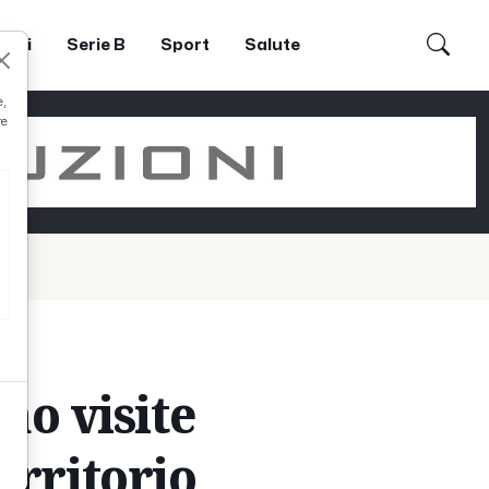
dori
Serie B
Sport
Salute
e,
re
eno visite
erritorio