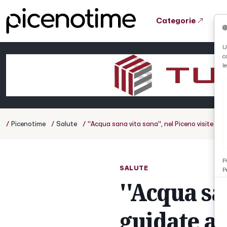
Categorie
Tutto News
Tutto Sport
Tutto Curiosità
U
c
Cronaca
Atletica
Serie D
l
Basket
Ciclismo
/
/
/
Picenotime
Salute
''Acqua sana vita sana'', nel Piceno visite gui
Volley
P
SALUTE
P
''Acqua sa
guidate a 