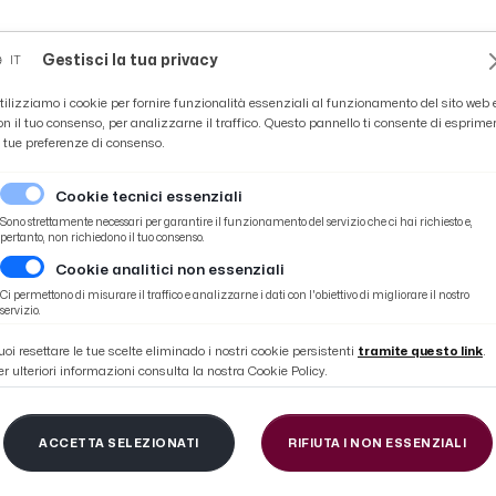
Novità
News
Ascoli Time
Cultura
Coppa Teo
Gestisci la tua privacy
IT
tilizziamo i cookie per fornire funzionalità essenziali al funzionamento del sito web 
on il tuo consenso, per analizzarne il traffico. Questo pannello ti consente di esprime
e tue preferenze di consenso.
Cookie tecnici essenziali
Sono strettamente necessari per garantire il funzionamento del servizio che ci hai richiesto e,
pertanto, non richiedono il tuo consenso.
Cookie analitici non essenziali
date a tema ambientale sul territorio fluviale
Ci permettono di misurare il traffico e analizzarne i dati con l'obiettivo di migliorare il nostro
servizio.
uoi resettare le tue scelte eliminado i nostri cookie persistenti
tramite questo link
.
er ulteriori informazioni consulta la nostra Cookie Policy.
na vita sana'', nel Pic
ACCETTA SELEZIONATI
RIFIUTA I NON ESSENZIALI
tema ambientale sul t