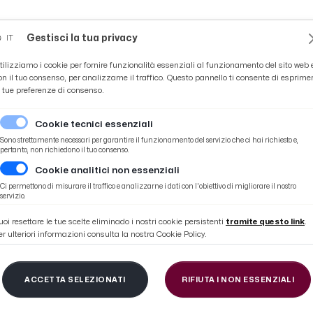
Novità
News
Ascoli Time
Cultura
Coppa Teo
Gestisci la tua privacy
IT
tilizziamo i cookie per fornire funzionalità essenziali al funzionamento del sito web 
on il tuo consenso, per analizzarne il traffico. Questo pannello ti consente di esprime
e tue preferenze di consenso.
Cookie tecnici essenziali
Sono strettamente necessari per garantire il funzionamento del servizio che ci hai richiesto e,
pertanto, non richiedono il tuo consenso.
Cookie analitici non essenziali
ilibrio e movimento per la salute''
Ci permettono di misurare il traffico e analizzarne i dati con l'obiettivo di migliorare il nostro
servizio.
uoi resettare le tue scelte eliminado i nostri cookie persistenti
tramite questo link
.
er ulteriori informazioni consulta la nostra Cookie Policy.
are, secondo appunt
ACCETTA SELEZIONATI
RIFIUTA I NON ESSENZIALI
librio e movimento pe