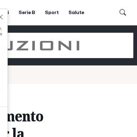
dori
Serie B
Sport
Salute
e,
re
amento
r la