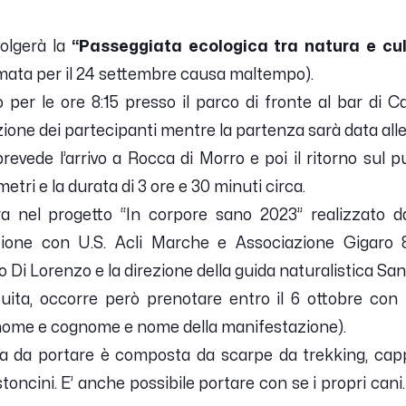
olgerà la
“Passeggiata ecologica tra natura e cu
mata per il 24 settembre causa maltempo).
per le ore 8:15 presso il parco di fronte al bar di Ca
ione dei partecipanti mentre la partenza sarà data alle
a prevede l’arrivo a Rocca di Morro e poi il ritorno sul
etri e la durata di 3 ore e 30 minuti circa.
ra nel progetto “In corpore sano 2023” realizzato d
zione con U.S. Acli Marche e Associazione Gigaro 
lo Di Lorenzo e la direzione della guida naturalistica Sa
tuita, occorre però prenotare entro il 6 ottobre co
nome e cognome e nome della manifestazione).
ia da portare è composta da scarpe da trekking, capp
toncini. E’ anche possibile portare con se i propri cani.