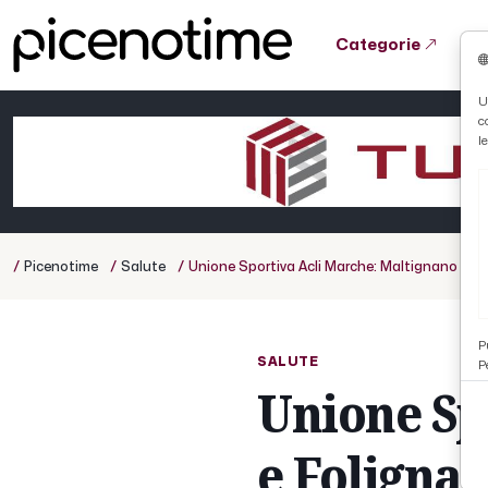
Categorie
Tutto News
Tutto Sport
Tutto Curiosità
U
c
Cronaca
Atletica
Serie D
l
Basket
Ciclismo
/
/
/
Picenotime
Salute
Unione Sportiva Acli Marche: Maltignano e Fo
Volley
P
SALUTE
P
Unione Sp
e Folignan