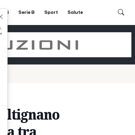
dori
Serie B
Sport
Salute
e,
re
altignano
ca tra