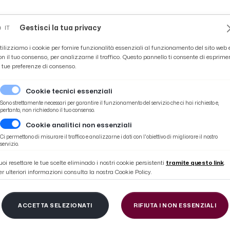
Novità
News
Ascoli Time
Cultura
Coppa Teo
Gestisci la tua privacy
IT
tilizziamo i cookie per fornire funzionalità essenziali al funzionamento del sito web 
on il tuo consenso, per analizzarne il traffico. Questo pannello ti consente di esprime
e tue preferenze di consenso.
Cookie tecnici essenziali
Sono strettamente necessari per garantire il funzionamento del servizio che ci hai richiesto e,
pertanto, non richiedono il tuo consenso.
Cookie analitici non essenziali
lignano, passeggiata ecologica tra natura e cultura
Ci permettono di misurare il traffico e analizzarne i dati con l'obiettivo di migliorare il nostro
servizio.
uoi resettare le tue scelte eliminado i nostri cookie persistenti
tramite questo link
.
er ulteriori informazioni consulta la nostra Cookie Policy.
ortiva Acli Marche: M
ACCETTA SELEZIONATI
RIFIUTA I NON ESSENZIALI
o, passeggiata ecologi