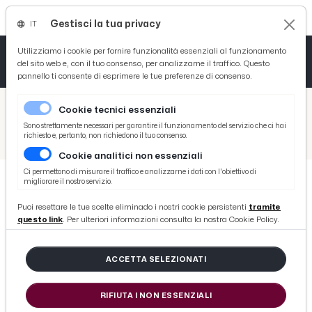
Gestisci la tua privacy
IT
Tutto News
Tutto Sport
Tutto Curiosità
Utilizziamo i cookie per fornire funzionalità essenziali al funzionamento
del sito web e, con il tuo consenso, per analizzarne il traffico. Questo
pannello ti consente di esprimere le tue preferenze di consenso.
Cronaca
Atletica
Serie D
/
Picenotime
Cookie tecnici essenziali
Basket
/
Salute
Sono strettamente necessari per garantire il funzionamento del servizio che ci hai
richiesto e, pertanto, non richiedono il tuo consenso.
/
A Rotella arriva un nuovo medico di base: Gianclaudio Fanesi sostituirà la dottoressa D'Orsi
Cookie analitici non essenziali
Ciclismo
Ci permettono di misurare il traffico e analizzarne i dati con l'obiettivo di
migliorare il nostro servizio.
Volley
SALUTE
Puoi resettare le tue scelte eliminado i nostri cookie persistenti
tramite
A Rotella arriva un nuovo medico
questo link
. Per ulteriori informazioni consulta la nostra Cookie Policy.
di base: Gianclaudio Fanesi
sostituirà la dottoressa D'Orsi
ACCETTA SELEZIONATI
RIFIUTA I NON ESSENZIALI
di Redazione Picenotime