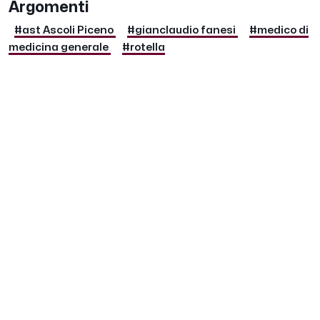
Argomenti
#ast Ascoli Piceno
#gianclaudio fanesi
#medico di
medicina generale
#rotella