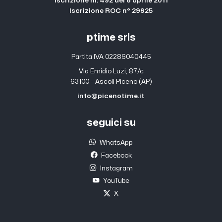
Iscrizione nr. 492 del 6 aprile 2011
Iscrizione ROC n° 29925
ptime srls
Partita IVA 02286040445
Via Emidio Luzi, 87/c
63100 – Ascoli Piceno (AP)
info@picenotime.it
seguici su
WhatsApp
Facebook
Instagram
YouTube
X