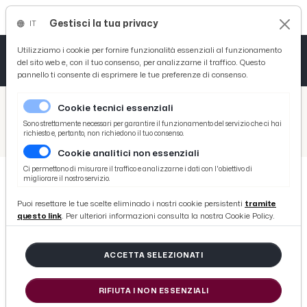
Gestisci la tua privacy
IT
Tutto News
Tutto Sport
Tutto Curiosità
Utilizziamo i cookie per fornire funzionalità essenziali al funzionamento
del sito web e, con il tuo consenso, per analizzarne il traffico. Questo
pannello ti consente di esprimere le tue preferenze di consenso.
Cronaca
Atletica
Serie D
/
Picenotime
Cookie tecnici essenziali
Basket
/
Salute
Sono strettamente necessari per garantire il funzionamento del servizio che ci hai
richiesto e, pertanto, non richiedono il tuo consenso.
/
Unione Sportiva Acli: più di 150 partecipanti per “Ascoli e Pioraco: le città della carta e dell’acqua”
Cookie analitici non essenziali
Ciclismo
Ci permettono di misurare il traffico e analizzarne i dati con l'obiettivo di
migliorare il nostro servizio.
Volley
SALUTE
Puoi resettare le tue scelte eliminado i nostri cookie persistenti
tramite
Unione Sportiva Acli: più di 150
questo link
. Per ulteriori informazioni consulta la nostra Cookie Policy.
partecipanti per “Ascoli e Pioraco:
le città della carta e dell’acqua”
ACCETTA SELEZIONATI
RIFIUTA I NON ESSENZIALI
di Redazione Picenotime