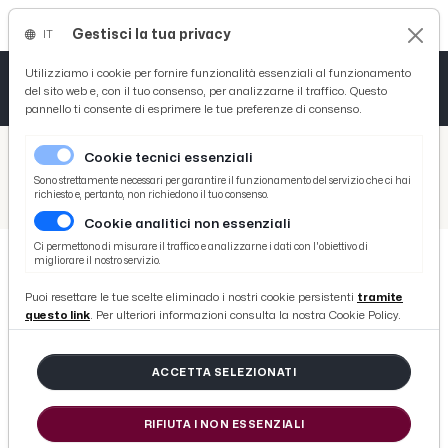
Gestisci la tua privacy
IT
Tutto News
Tutto Sport
Tutto Curiosità
Utilizziamo i cookie per fornire funzionalità essenziali al funzionamento
del sito web e, con il tuo consenso, per analizzarne il traffico. Questo
pannello ti consente di esprimere le tue preferenze di consenso.
Cronaca
Atletica
Serie D
/
Picenotime
Cookie tecnici essenziali
Basket
/
Salute
Sono strettamente necessari per garantire il funzionamento del servizio che ci hai
richiesto e, pertanto, non richiedono il tuo consenso.
/
A Ripatransone una tappa del progetto ''Camminata dei musei'' grazie alla collaborazione tra Bim Tronto e U.S. Acli
Cookie analitici non essenziali
Ciclismo
Ci permettono di misurare il traffico e analizzarne i dati con l'obiettivo di
migliorare il nostro servizio.
Volley
SALUTE
Puoi resettare le tue scelte eliminado i nostri cookie persistenti
tramite
A Ripatransone una tappa del
questo link
. Per ulteriori informazioni consulta la nostra Cookie Policy.
progetto ''Camminata dei musei''
grazie alla collaborazione tra Bim
ACCETTA SELEZIONATI
Tronto e U.S. Acli
RIFIUTA I NON ESSENZIALI