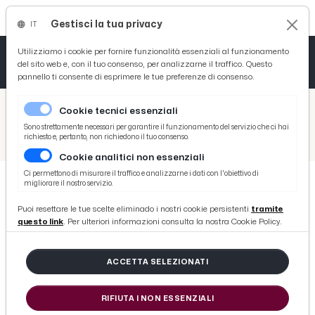
Gestisci la tua privacy
IT
Tutto News
Tutto Sport
Tutto Curiosità
Utilizziamo i cookie per fornire funzionalità essenziali al funzionamento
del sito web e, con il tuo consenso, per analizzarne il traffico. Questo
pannello ti consente di esprimere le tue preferenze di consenso.
Cronaca
Atletica
Serie D
/
Picenotime
Cookie tecnici essenziali
Basket
/
Salute
Sono strettamente necessari per garantire il funzionamento del servizio che ci hai
richiesto e, pertanto, non richiedono il tuo consenso.
/
Ascoli Piceno, 'Conosci il tuo gruppo sanguigno?': questa l'iniziativa gratuita Avis programmata in piazza del Popolo
Cookie analitici non essenziali
Ciclismo
Ci permettono di misurare il traffico e analizzarne i dati con l'obiettivo di
migliorare il nostro servizio.
Volley
SALUTE
Puoi resettare le tue scelte eliminado i nostri cookie persistenti
tramite
Ascoli Piceno, 'Conosci il tuo
questo link
. Per ulteriori informazioni consulta la nostra Cookie Policy.
gruppo sanguigno?': questa
l'iniziativa gratuita Avis
ACCETTA SELEZIONATI
programmata in piazza del Popolo
RIFIUTA I NON ESSENZIALI