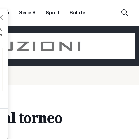
dori
Serie B
Sport
Salute
e,
re
i al torneo