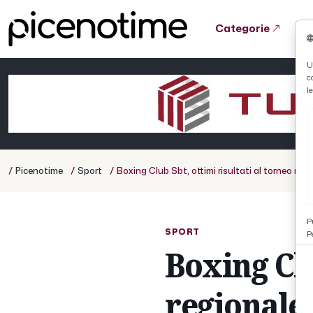
Categorie
Tutto News
Tutto Sport
Tutto Curiosità
U
c
Cronaca
Atletica
Serie D
l
Basket
Ciclismo
/
/
/
Picenotime
Sport
Boxing Club Sbt, ottimi risultati al torneo regi
Volley
P
SPORT
P
Boxing Clu
regionale 