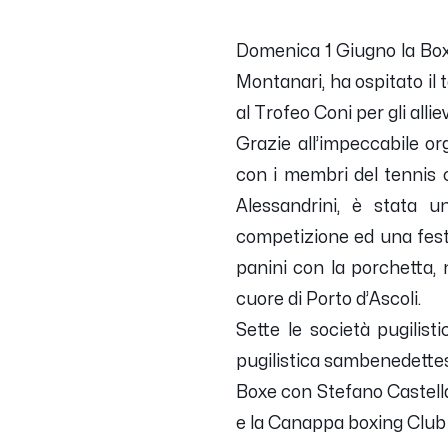
Domenica 1 Giugno la Boxi
Montanari, ha ospitato il 
al Trofeo Coni per gli allie
Grazie all’impeccabile or
con i membri del tennis c
Alessandrini, è stata un
competizione ed una festa p
panini con la porchetta, n
cuore di Porto d’Ascoli.
Sette le società pugilist
pugilistica sambenedettes
Boxe con Stefano Castella
e la Canappa boxing Club 