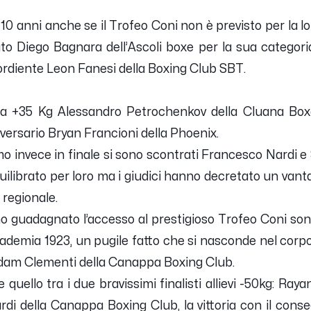
10 anni anche se il Trofeo Coni non è previsto per la lor
to Diego Bagnara dell’Ascoli boxe per la sua categori
esordiente Leon Fanesi della Boxing Club SBT.
ria +35 Kg Alessandro Petrochenkov della Cluana Bo
vversario Bryan Francioni della Phoenix.
o invece in finale si sono scontrati Francesco Nardi 
quilibrato per loro ma i giudici hanno decretato un van
regionale.
no guadagnato l’accesso al prestigioso Trofeo Coni sono,
ccademia 1923, un pugile fatto che si nasconde nel corp
Adam Clementi della Canappa Boxing Club.
quello tra i due bravissimi finalisti allievi -50kg: Ray
i della Canappa Boxing Club, la vittoria con il conse