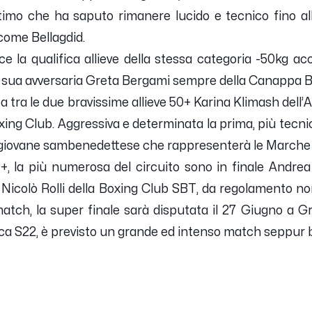
timo che ha saputo rimanere lucido e tecnico fino all
come Bellagdid.
e la qualifica allieve della stessa categoria -50kg a
a sua avversaria Greta Bergami sempre della Canappa B
a tra le due bravissime allieve 50+ Karina Klimash del
xing Club. Aggressiva e determinata la prima, più tecn
la giovane sambenedettese che rappresenterà le Marche 
50+, la più numerosa del circuito sono in finale Andr
 Nicolò Rolli della Boxing Club SBT, da regolamento n
match, la super finale sarà disputata il 27 Giugno a 
tica S22, è previsto un grande ed intenso match seppur 