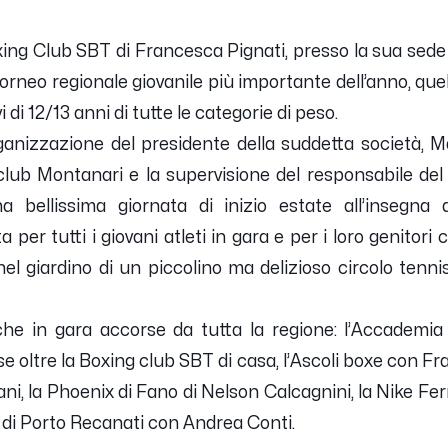
ng Club SBT di Francesca Pignati, presso la sua sede op
torneo regionale giovanile più importante dell’anno, qu
vi di 12/13 anni di tutte le categorie di peso.
ganizzazione del presidente della suddetta società, Ma
lub Montanari e la supervisione del responsabile del
a bellissima giornata di inizio estate all’insegna
er tutti i giovani atleti in gara e per i loro genitori c
el giardino di un piccolino ma delizioso circolo tenni
iche in gara accorse da tutta la regione: l’Accademia 1
e oltre la Boxing club SBT di casa, l’Ascoli boxe con F
ni, la Phoenix di Fano di Nelson Calcagnini, la Nike Fe
di Porto Recanati con Andrea Conti.