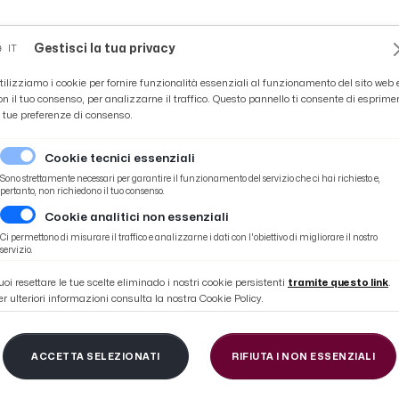
Novità
News
Ascoli Time
Cultura
Coppa Teo
Gestisci la tua privacy
IT
tilizziamo i cookie per fornire funzionalità essenziali al funzionamento del sito web 
on il tuo consenso, per analizzarne il traffico. Questo pannello ti consente di esprime
e tue preferenze di consenso.
Cookie tecnici essenziali
Sono strettamente necessari per garantire il funzionamento del servizio che ci hai richiesto e,
pertanto, non richiedono il tuo consenso.
Cookie analitici non essenziali
onale giovanie al Circolo ''Montanari''
Ci permettono di misurare il traffico e analizzarne i dati con l'obiettivo di migliorare il nostro
servizio.
uoi resettare le tue scelte eliminado i nostri cookie persistenti
tramite questo link
.
er ulteriori informazioni consulta la nostra Cookie Policy.
b Sbt, ottimi risultat
ACCETTA SELEZIONATI
RIFIUTA I NON ESSENZIALI
giovanie al Circolo