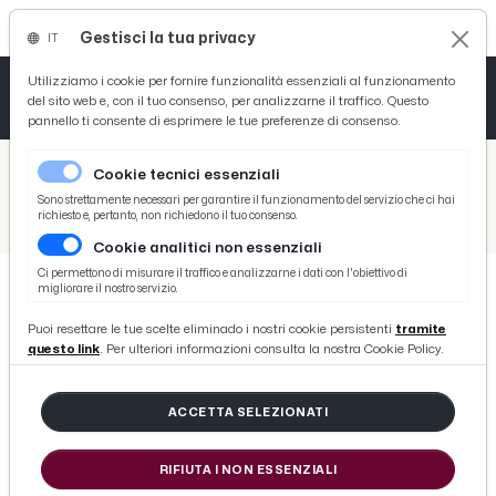
Gestisci la tua privacy
IT
Tutto News
Tutto Sport
Tutto Curiosità
Utilizziamo i cookie per fornire funzionalità essenziali al funzionamento
del sito web e, con il tuo consenso, per analizzarne il traffico. Questo
pannello ti consente di esprimere le tue preferenze di consenso.
Cronaca
Atletica
Serie D
/
Picenotime
Cookie tecnici essenziali
Basket
/
Sport
Sono strettamente necessari per garantire il funzionamento del servizio che ci hai
richiesto e, pertanto, non richiedono il tuo consenso.
/
ASD Picenum Passion Skate, cena sociale con premiazioni e presentazione nuova squadra di hockey inline 'Picenum Devils'
Cookie analitici non essenziali
Ciclismo
Ci permettono di misurare il traffico e analizzarne i dati con l'obiettivo di
migliorare il nostro servizio.
Volley
SPORT
Puoi resettare le tue scelte eliminado i nostri cookie persistenti
tramite
ASD Picenum Passion Skate, cena
questo link
. Per ulteriori informazioni consulta la nostra Cookie Policy.
sociale con premiazioni e
presentazione nuova squadra di
ACCETTA SELEZIONATI
hockey inline 'Picenum Devils'
RIFIUTA I NON ESSENZIALI