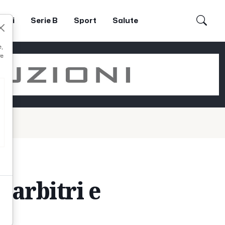
dori
Serie B
Sport
Salute
e,
re
 arbitri e
''