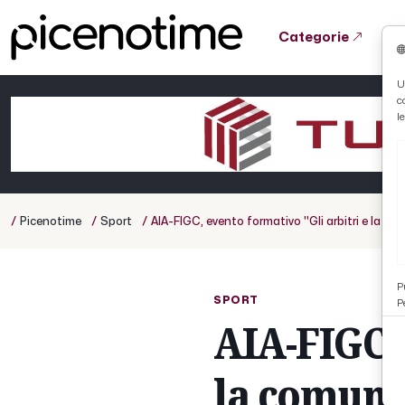
Categorie
Tutto News
Tutto Sport
Tutto Curiosità
U
c
Cronaca
Atletica
Serie D
l
Basket
Ciclismo
/
/
/
Picenotime
Sport
AIA-FIGC, evento formativo ''Gli arbitri e la c
Volley
P
SPORT
P
AIA-FIGC, 
la comuni