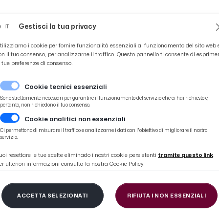
Novità
News
Ascoli Time
Cultura
Coppa Teo
Gestisci la tua privacy
IT
tilizziamo i cookie per fornire funzionalità essenziali al funzionamento del sito web 
on il tuo consenso, per analizzarne il traffico. Questo pannello ti consente di esprime
e tue preferenze di consenso.
Cookie tecnici essenziali
Sono strettamente necessari per garantire il funzionamento del servizio che ci hai richiesto e,
pertanto, non richiedono il tuo consenso.
Cookie analitici non essenziali
omunicazione con la stampa''
Ci permettono di misurare il traffico e analizzarne i dati con l'obiettivo di migliorare il nostro
servizio.
uoi resettare le tue scelte eliminado i nostri cookie persistenti
tramite questo link
.
er ulteriori informazioni consulta la nostra Cookie Policy.
evento formativo ''Gli
ACCETTA SELEZIONATI
RIFIUTA I NON ESSENZIALI
cazione con la stampa