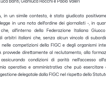
i Luca Banti, Gianluca Rocchi e Paolo Valeri
IA, in un simile contesto, è stato giudicato positiva
legge in una nota dell'ordine dei giornalisti -, in qua
e che, all'interno della Federazione Italiana Giuoc
li arbitri italiani che, senza alcun vincolo di subord
gara nelle competizioni della FIGC e degli organismi int
A provvede direttamente al reclutamento, alla formaz
 assicurando condizioni di parità nell'accesso all'at
ia operativa e amministrativa che può esercitare 
 gestione delegatale dalla FIGC nel rispetto dello Statut