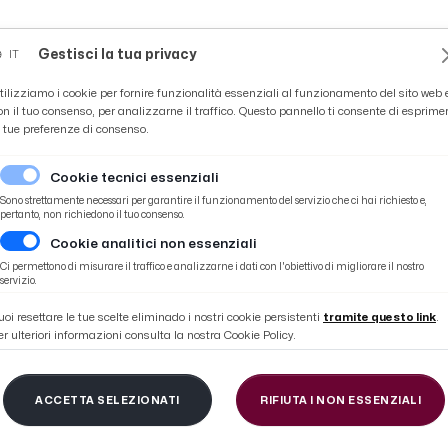
Novità
News
Ascoli Time
Cultura
Coppa Teo
Gestisci la tua privacy
IT
tilizziamo i cookie per fornire funzionalità essenziali al funzionamento del sito web 
on il tuo consenso, per analizzarne il traffico. Questo pannello ti consente di esprime
e tue preferenze di consenso.
Cookie tecnici essenziali
Sono strettamente necessari per garantire il funzionamento del servizio che ci hai richiesto e,
pertanto, non richiedono il tuo consenso.
Cookie analitici non essenziali
 in marcia verso il podio
Ci permettono di misurare il traffico e analizzarne i dati con l'obiettivo di migliorare il nostro
servizio.
uoi resettare le tue scelte eliminado i nostri cookie persistenti
tramite questo link
.
er ulteriori informazioni consulta la nostra Cookie Policy.
zzurre per Rio 2016 -
ACCETTA SELEZIONATI
RIFIUTA I NON ESSENZIALI
marcia verso il podio