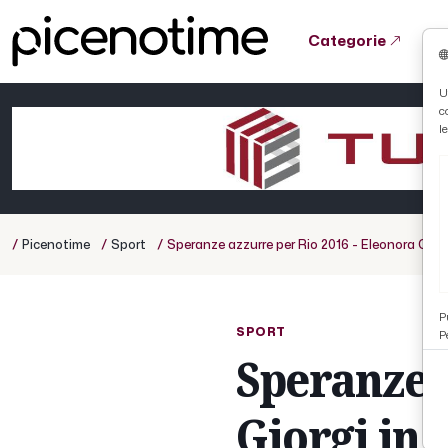
Categorie
Tutto News
Tutto Sport
Tutto Curiosità
U
c
Cronaca
Atletica
Serie D
l
Basket
Ciclismo
/
/
/
Picenotime
Sport
Speranze azzurre per Rio 2016 - Eleonora Giorgi
Volley
P
SPORT
P
Speranze a
Giorgi in 