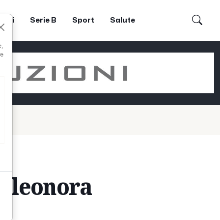
dori
Serie B
Sport
Salute
e,
re
 Eleonora