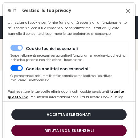
Gestisci la tua privacy
IT
Tutto News
Tutto Sport
Tutto Curiosità
Utilizziamo i cookie per fornire funzionalità essenziali al funzionamento
del sito web e, con il tuo consenso, per analizzarne il traffico. Questo
pannello ti consente di esprimere le tue preferenze di consenso.
Cronaca
Atletica
Serie D
/
Picenotime
Cookie tecnici essenziali
Basket
/
Sport
Sono strettamente necessari per garantire il funzionamento del servizio che ci hai
richiesto e, pertanto, non richiedono il tuo consenso.
/
Lama Skating, titolo regionale ed altre qualificazioni nazionali
Cookie analitici non essenziali
Ciclismo
Ci permettono di misurare il traffico e analizzarne i dati con l'obiettivo di
migliorare il nostro servizio.
Volley
SPORT
Puoi resettare le tue scelte eliminado i nostri cookie persistenti
tramite
Lama Skating, titolo regionale ed
questo link
. Per ulteriori informazioni consulta la nostra Cookie Policy.
altre qualificazioni nazionali
ACCETTA SELEZIONATI
di Redazione Picenotime
RIFIUTA I NON ESSENZIALI
martedì 29 aprile 2014