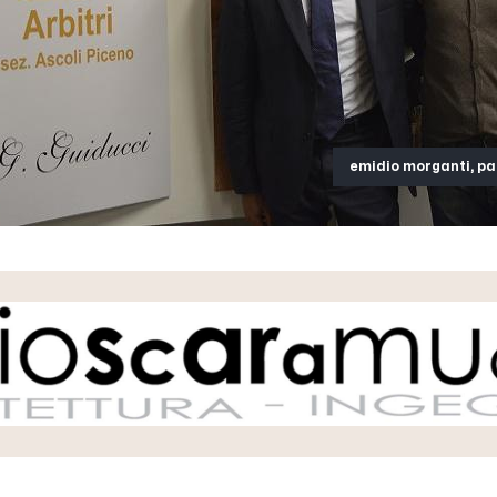
emidio morganti, pao