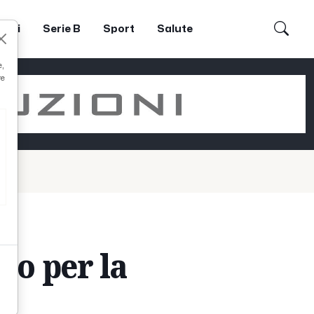
dori
Serie B
Sport
Salute
e,
re
mo per la