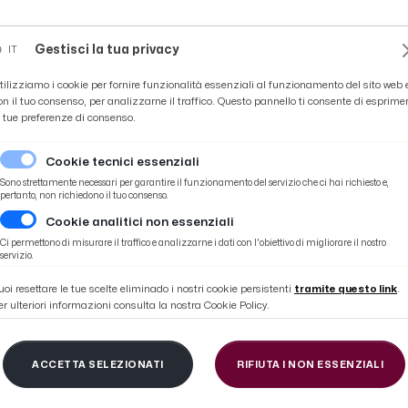
Novità
News
Ascoli Time
Cultura
Coppa Teo
Gestisci la tua privacy
IT
tilizziamo i cookie per fornire funzionalità essenziali al funzionamento del sito web 
on il tuo consenso, per analizzarne il traffico. Questo pannello ti consente di esprime
e tue preferenze di consenso.
Cookie tecnici essenziali
Sono strettamente necessari per garantire il funzionamento del servizio che ci hai richiesto e,
pertanto, non richiedono il tuo consenso.
Cookie analitici non essenziali
di Paolo Valeri
Ci permettono di misurare il traffico e analizzarne i dati con l'obiettivo di migliorare il nostro
servizio.
uoi resettare le tue scelte eliminado i nostri cookie persistenti
tramite questo link
.
er ulteriori informazioni consulta la nostra Cookie Policy.
bitri Ascoli, entusias
ACCETTA SELEZIONATI
RIFIUTA I NON ESSENZIALI
Paolo Valeri