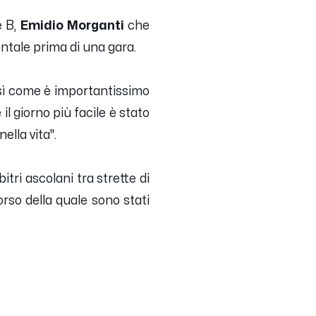
e B,
Emidio Morganti
che
ntale prima di una gara.
sì come è importantissimo
 il giorno più facile è stato
nella vita
".
tri ascolani tra strette di
orso della quale sono stati