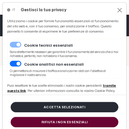
Gestisci la tua privacy
IT
Tutto News
Tutto Sport
Tutto Curiosità
Utilizziamo i cookie per fornire funzionalità essenziali al funzionamento
del sito web e, con il tuo consenso, per analizzarne il traffico. Questo
pannello ti consente di esprimere le tue preferenze di consenso.
Cronaca
Atletica
Serie D
/
Picenotime
Cookie tecnici essenziali
Basket
/
Sport
Sono strettamente necessari per garantire il funzionamento del servizio che ci hai
richiesto e, pertanto, non richiedono il tuo consenso.
/
Pattinaggio artistico, medaglia d'oro europea per il sambenedettese Salvatore
Cookie analitici non essenziali
Ciclismo
Ci permettono di misurare il traffico e analizzarne i dati con l'obiettivo di
migliorare il nostro servizio.
Volley
SPORT
Puoi resettare le tue scelte eliminado i nostri cookie persistenti
tramite
Pattinaggio artistico, medaglia
questo link
. Per ulteriori informazioni consulta la nostra Cookie Policy.
d'oro europea per il
sambenedettese Salvatore
ACCETTA SELEZIONATI
RIFIUTA I NON ESSENZIALI
di Redazione Picenotime