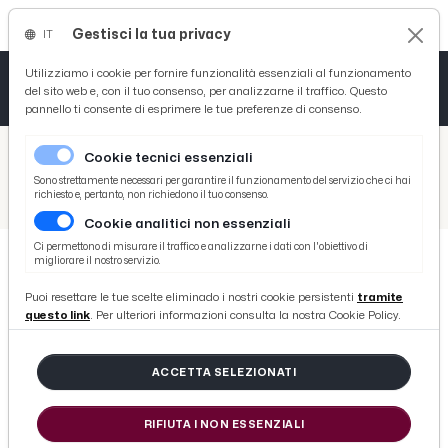
Gestisci la tua privacy
IT
Tutto News
Tutto Sport
Tutto Curiosità
Utilizziamo i cookie per fornire funzionalità essenziali al funzionamento
del sito web e, con il tuo consenso, per analizzarne il traffico. Questo
pannello ti consente di esprimere le tue preferenze di consenso.
Cronaca
Atletica
Serie D
/
Picenotime
Cookie tecnici essenziali
Basket
/
Sport
Sono strettamente necessari per garantire il funzionamento del servizio che ci hai
richiesto e, pertanto, non richiedono il tuo consenso.
/
Montegranaro, successo nel giorno di Santo Stefano con il ciclocross
Cookie analitici non essenziali
Ciclismo
Ci permettono di misurare il traffico e analizzarne i dati con l'obiettivo di
migliorare il nostro servizio.
Volley
SPORT
Puoi resettare le tue scelte eliminado i nostri cookie persistenti
tramite
Montegranaro, successo nel giorno
questo link
. Per ulteriori informazioni consulta la nostra Cookie Policy.
di Santo Stefano con il ciclocross
ACCETTA SELEZIONATI
di Redazione Picenotime
RIFIUTA I NON ESSENZIALI
domenica 29 dicembre 2019