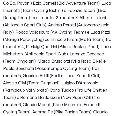
Co.Bo. Pavoni) Ezio Cameli (Bici Adventure Team), Luca
Lupinetti (Team Cycling Iachini) e Fabrizio Iaconi (Bike
Racing Team) tra i master 2-master 3, Alberto Laloni
(Abitacolo Sport Club), Andrea Perotti (Autocarrozzeria
Rally), Rocco Valloscuro (AK Cycling Team) e Luca Pizzi
(Maniga Paracycling) ed Enrico Sturani (Mata Team) tra
i master 4, Pierluigi Quadrini (Bikers Rock n' Road), Luca
Michettoni (Abitacolo Sport Club), Lorenzo Ceccacci
(Team Cingolani), Marco Brusciotti (Villa Rosa Bike) e
Paolo Sorichetti (Passatempo Cycling Team) tra i
master 5, Gabriele Arfilli (Forti e Liberi-Zanetti Cicli),
Alessio Olivi (Team Cingolani), Luigino D'Ambrosio
(Rampiclub Val Vibrata) Carlo Tudico (Pro Life Chittien
Team) e Romano Baldassarri (New Pupilli CSI) tra i
master 6, Olando Marioli (Race Mountain Folcarelli
Cycling Team), Adamo Re (Bike Racing Team), Claudio