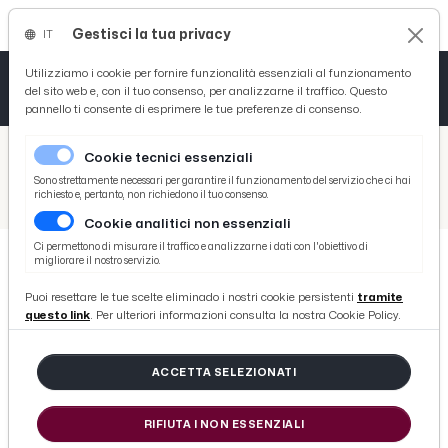
Gestisci la tua privacy
IT
Tutto News
Tutto Sport
Tutto Curiosità
Utilizziamo i cookie per fornire funzionalità essenziali al funzionamento
del sito web e, con il tuo consenso, per analizzarne il traffico. Questo
pannello ti consente di esprimere le tue preferenze di consenso.
Cronaca
Atletica
Serie D
/
Picenotime
Cookie tecnici essenziali
Basket
/
Sport
Sono strettamente necessari per garantire il funzionamento del servizio che ci hai
richiesto e, pertanto, non richiedono il tuo consenso.
/
Balzaretti incorona Orsolini: ''E' già da grande squadra e può essere protagonista agli Europei''
Cookie analitici non essenziali
Ciclismo
Ci permettono di misurare il traffico e analizzarne i dati con l'obiettivo di
migliorare il nostro servizio.
Volley
SPORT
Puoi resettare le tue scelte eliminado i nostri cookie persistenti
tramite
Balzaretti incorona Orsolini: ''E'
questo link
. Per ulteriori informazioni consulta la nostra Cookie Policy.
già da grande squadra e può essere
protagonista agli Europei''
ACCETTA SELEZIONATI
RIFIUTA I NON ESSENZIALI
di Redazione Picenotime