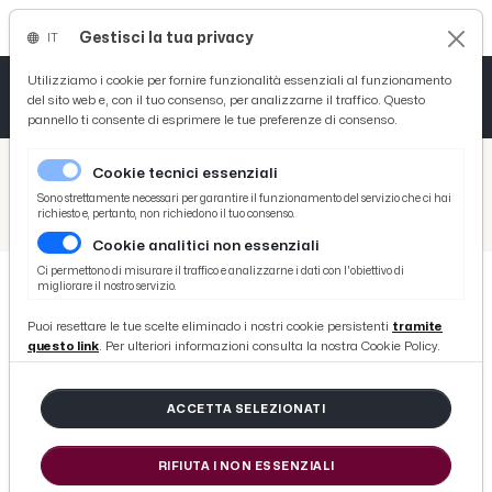
Gestisci la tua privacy
IT
Tutto News
Tutto Sport
Tutto Curiosità
Utilizziamo i cookie per fornire funzionalità essenziali al funzionamento
del sito web e, con il tuo consenso, per analizzarne il traffico. Questo
pannello ti consente di esprimere le tue preferenze di consenso.
Cronaca
Atletica
Serie D
/
Picenotime
Cookie tecnici essenziali
Basket
/
Sport
Sono strettamente necessari per garantire il funzionamento del servizio che ci hai
richiesto e, pertanto, non richiedono il tuo consenso.
/
Ascoli Piceno, i Campi Agostini ospiteranno la Fase provinciale di atletica leggera campestre delle scuole
Cookie analitici non essenziali
Ciclismo
Ci permettono di misurare il traffico e analizzarne i dati con l'obiettivo di
migliorare il nostro servizio.
Volley
SPORT
Puoi resettare le tue scelte eliminado i nostri cookie persistenti
tramite
Ascoli Piceno, i Campi Agostini
questo link
. Per ulteriori informazioni consulta la nostra Cookie Policy.
ospiteranno la Fase provinciale di
atletica leggera campestre delle
ACCETTA SELEZIONATI
scuole
RIFIUTA I NON ESSENZIALI