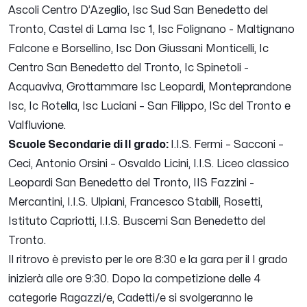
Ascoli Centro D’Azeglio, Isc Sud San Benedetto del
Tronto, Castel di Lama Isc 1, Isc Folignano - Maltignano
Falcone e Borsellino, Isc Don Giussani Monticelli, Ic
Centro San Benedetto del Tronto, Ic Spinetoli -
Acquaviva, Grottammare Isc Leopardi, Monteprandone
Isc, Ic Rotella, Isc Luciani – San Filippo, ISc del Tronto e
Valfluvione.
Scuole Secondarie di II grado:
I.I.S. Fermi – Sacconi –
Ceci, Antonio Orsini – Osvaldo Licini, I.I.S. Liceo classico
Leopardi San Benedetto del Tronto, IIS Fazzini -
Mercantini, I.I.S. Ulpiani, Francesco Stabili, Rosetti,
Istituto Capriotti, I.I.S. Buscemi San Benedetto del
Tronto.
Il ritrovo è previsto per le ore 8:30 e la gara per il I grado
inizierà alle ore 9:30. Dopo la competizione delle 4
categorie Ragazzi/e, Cadetti/e si svolgeranno le