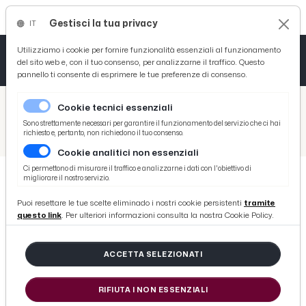
Gestisci la tua privacy
IT
Tutto News
Tutto Sport
Tutto Curiosità
Utilizziamo i cookie per fornire funzionalità essenziali al funzionamento
del sito web e, con il tuo consenso, per analizzarne il traffico. Questo
pannello ti consente di esprimere le tue preferenze di consenso.
Cronaca
Atletica
Serie D
/
Picenotime
Cookie tecnici essenziali
Basket
/
Sport
Sono strettamente necessari per garantire il funzionamento del servizio che ci hai
richiesto e, pertanto, non richiedono il tuo consenso.
/
Vela: Circolo Nautico Sambenedettese, imbarcazione 'Reve de Vie'' vince titolo europeo Orc Corinthian
Cookie analitici non essenziali
Ciclismo
Ci permettono di misurare il traffico e analizzarne i dati con l'obiettivo di
migliorare il nostro servizio.
Volley
SPORT
Puoi resettare le tue scelte eliminado i nostri cookie persistenti
tramite
Vela: Circolo Nautico
questo link
. Per ulteriori informazioni consulta la nostra Cookie Policy.
Sambenedettese, imbarcazione
'Reve de Vie'' vince titolo europeo
ACCETTA SELEZIONATI
Orc Corinthian
RIFIUTA I NON ESSENZIALI