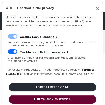
Gestisci la tua privacy
IT
Tutto News
Tutto Sport
Tutto Curiosità
Utilizziamo i cookie per fornire funzionalità essenziali al funzionamento
del sito web e, con il tuo consenso, per analizzarne il traffico. Questo
pannello ti consente di esprimere le tue preferenze di consenso.
Cronaca
Atletica
Serie D
/
Picenotime
Cookie tecnici essenziali
Basket
/
Sport
Sono strettamente necessari per garantire il funzionamento del servizio che ci hai
richiesto e, pertanto, non richiedono il tuo consenso.
/
Beach soccer: Serie A Q8 Poule Scudetto 2025, l'Happy Car Sambenedettese supera Cagliari in rimonta
Cookie analitici non essenziali
Ciclismo
Ci permettono di misurare il traffico e analizzarne i dati con l'obiettivo di
migliorare il nostro servizio.
Volley
SPORT
Puoi resettare le tue scelte eliminado i nostri cookie persistenti
tramite
Beach soccer: Serie A Q8 Poule
questo link
. Per ulteriori informazioni consulta la nostra Cookie Policy.
Scudetto 2025, l'Happy Car
Sambenedettese supera Cagliari in
ACCETTA SELEZIONATI
rimonta
RIFIUTA I NON ESSENZIALI