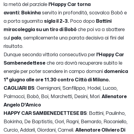
la metà del parziale
l'Happy Car torna
avanti:
Bokinha
servito in profondità, scavalca Bobô e
a porta sguarnita
sigla il 2-3.
Poco dopo
Battini
miracoleggia su un tiro di Bobô
che poi va a sbattere
sul
palo
, semplicemente una parata decisiva ai fini del
risultato.
Dunque seconda vittoria consecutiva per
l'Happy Car
Sambenedettese
che ora dovrà recuperare subito le
energie per poter scendere in campo domani
domenica
1° giugno alle ore 11.30 contro Città di Milano.
CAGLIARI BS
: Gemignani, Sanfilippo, Hodel, Lucao,
Palmacci, Bobô, Boi, Marchetti, Desini, Mori.
Allenatore
Angelo D'Amico
HAPPY CAR SAMBENEDETTESE BS
: Battini, Paulinho,
Bokinha, De Baptistis, Gori, Ragni, Bernardo, Racaniello,
Curcio, Addarii, Giordani, Cameli.
Allenatore Oliviero Di