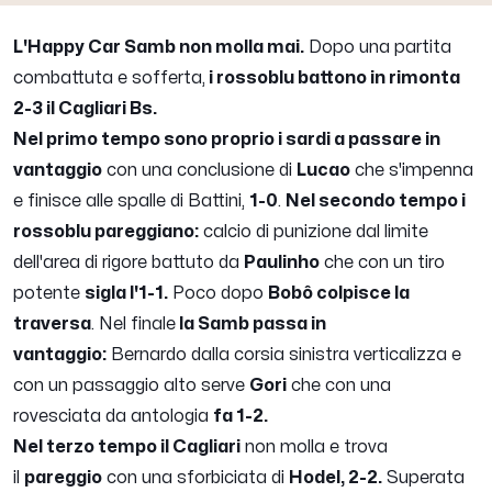
L'Happy Car Samb non molla mai.
Dopo una partita
combattuta e sofferta,
i rossoblu battono in rimonta
2-3 il Cagliari Bs.
Nel primo tempo sono proprio i sardi a passare in
vantaggio
con una conclusione di
Lucao
che s'impenna
e finisce alle spalle di Battini,
1-0
.
Nel secondo tempo i
rossoblu pareggiano:
calcio di punizione dal limite
dell'area di rigore battuto da
Paulinho
che con un tiro
potente
sigla l'1-1.
Poco dopo
Bobô colpisce la
traversa
. Nel finale
la Samb passa in
vantaggio:
Bernardo dalla corsia sinistra verticalizza e
con un passaggio alto serve
Gori
che con una
rovesciata da antologia
fa 1-2.
Nel terzo tempo il Cagliari
non molla e trova
il
pareggio
con una sforbiciata di
Hodel, 2-2.
Superata